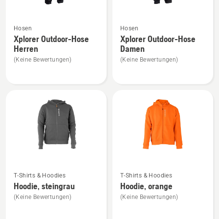
Mehr
Mehr
Hosen
Hosen
Details
Details
Xplorer Outdoor-Hose
Xplorer Outdoor-Hose
zu
zu
Herren
Damen
Xplorer
Xplorer
(Keine Bewertungen)
(Keine Bewertungen)
Outdoor-
Outdoor-
Hose
Hose
Herren
Damen
anzeigen
anzeigen
Mehr
Mehr
T-Shirts & Hoodies
T-Shirts & Hoodies
Details
Details
Hoodie, steingrau
Hoodie, orange
zu
zu
(Keine Bewertungen)
(Keine Bewertungen)
Hoodie,
Hoodie,
steingrau
orange