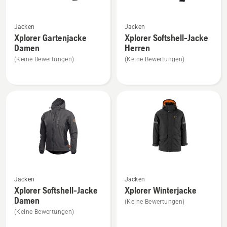
Mehr
Mehr
Jacken
Jacken
Details
Details
Xplorer Gartenjacke
Xplorer Softshell-Jacke
zu
zu
Damen
Herren
Xplorer
Xplorer
(Keine Bewertungen)
(Keine Bewertungen)
Gartenjacke
Softshell-
Damen
Jacke
anzeigen
Herren
anzeigen
Mehr
Mehr
Jacken
Jacken
Details
Details
Xplorer Softshell-Jacke
Xplorer Winterjacke
zu
zu
Damen
(Keine Bewertungen)
Xplorer
Xplorer
(Keine Bewertungen)
Softshell-
Winterjacke