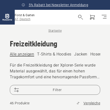
5% Rabatt bei Newsletter Anmeldung
Forst & Garten
AT, Deutsch
Startseite
Freizeitkleidung
Alle anzeigen
T-Shirts & Hoodies
Jacken
Hosen
Ta
Für die Freizeitkleidung der Xplorer-Serie wurde
Material ausgewählt, das für einen hohen
Tragekomfort und eine hervorragende Passform
sorgt.
Filter
46 Produkte
Vergleiche