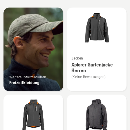
Alle
Produkte
Mehr
Jacken
Details
Xplorer Gartenjacke
zu
Herren
Xplorer
(Keine Bewertungen)
Weitere Informationen
Gartenjacke
Freizeitkleidung
Herren
anzeigen