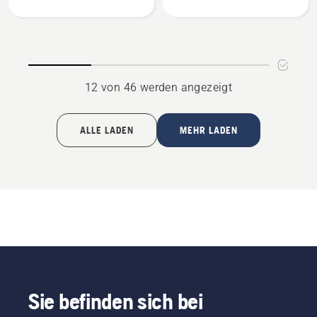
anzeigen
anzeigen
12 von 46 werden angezeigt
ALLE LADEN
MEHR LADEN
Sie befinden sich bei