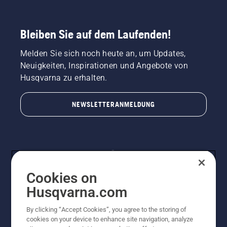
Bleiben Sie auf dem Laufenden!
Melden Sie sich noch heute an, um Updates,
Neuigkeiten, Inspirationen und Angebote von
Husqvarna zu erhalten.
NEWSLETTERANMELDUNG
Cookies on
Husqvarna.com
By clicking “Accept Cookies”, you agree to the storing of
© Husqvarna AB (publ). Alle Rechte vorbehalten.
cookies on your device to enhance site navigation, analyze
Preisänderungen, Irrtümer, Text- und Satzfehler sind