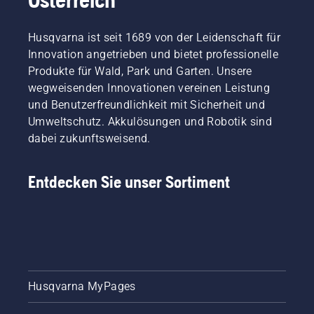
Gras
Mitglieder
schneller
in
Husqvarna ist seit 1689 von der Leidenschaft für
und
unserem
effizienter.
Innovation angetrieben und bietet professionelle
H-Team.
In
Sie sind
Produkte für Wald, Park und Garten. Unsere
diesem
aber
wegweisenden Innovationen vereinen Leistung
kurzen
auch
und Benutzerfreundlichkeit mit Sicherheit und
Video
unsere
Umweltschutz. Akkulösungen und Robotik sind
erfahren
anspruchsvollsten
Sie, wie
dabei zukunftsweisend.
Kunden.
Sie ein
Grasmesser
Entdecken Sie unser Sortiment
schärfen
und
pflegen.
Husqvarna MyPages