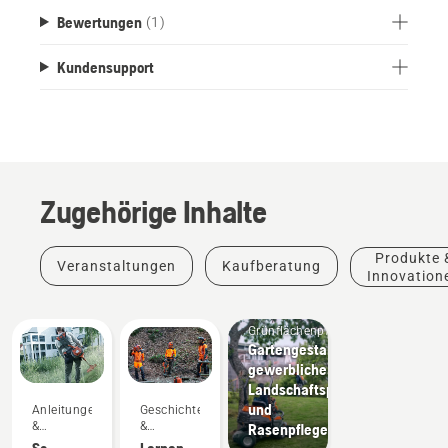
Bewertungen
(1)
Kundensupport
Zugehörige Inhalte
Produkte 
Veranstaltungen
Kaufberatung
Innovation
Grünflächenpflege
Gartengestaltungswerkzeuge,
gewerbliche
Landschaftspflegeausrüstung
und
Anleitungen
Geschichten
&
&
Rasenpflegegeräte
Leitfäden
Inspiration
So
Lernen