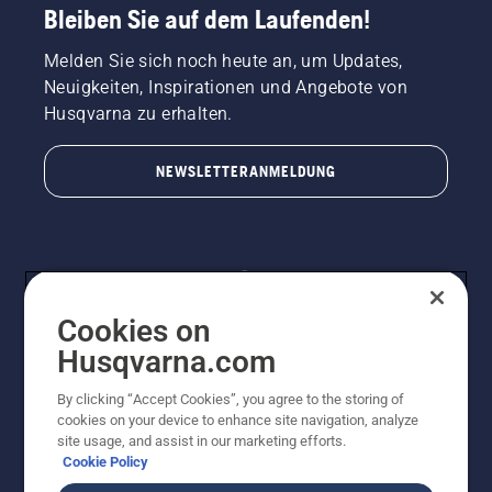
Bleiben Sie auf dem Laufenden!
Melden Sie sich noch heute an, um Updates,
Neuigkeiten, Inspirationen und Angebote von
Husqvarna zu erhalten.
NEWSLETTERANMELDUNG
Cookies on
Husqvarna.com
By clicking “Accept Cookies”, you agree to the storing of
© Husqvarna AB (publ). Alle Rechte vorbehalten.
cookies on your device to enhance site navigation, analyze
Preisänderungen, Irrtümer, Text- und Satzfehler sind
site usage, and assist in our marketing efforts.
vorbehalten. Bei den Preisangaben handelt es sich um
Cookie Policy
unverbindliche Preisempfehlungen in Euro inkl. der
gesetzlichen Mehrwertsteuer. Alle Preise sind