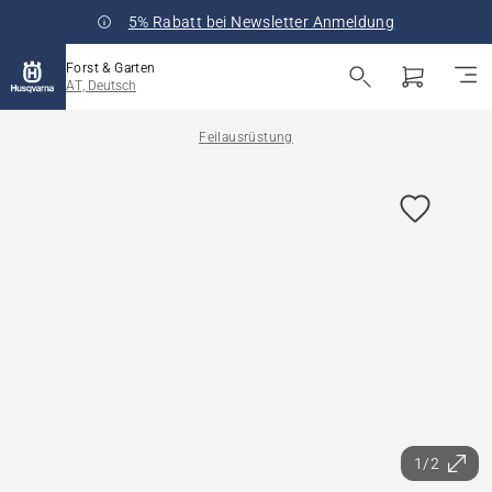
5% Rabatt bei Newsletter Anmeldung
Forst & Garten
AT, Deutsch
Feilausrüstung
1/2