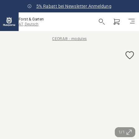
5% Rabatt bei Newsletter Anmeldung
Forst & Garten
AT, Deutsch
CEORA® - modules
1/1