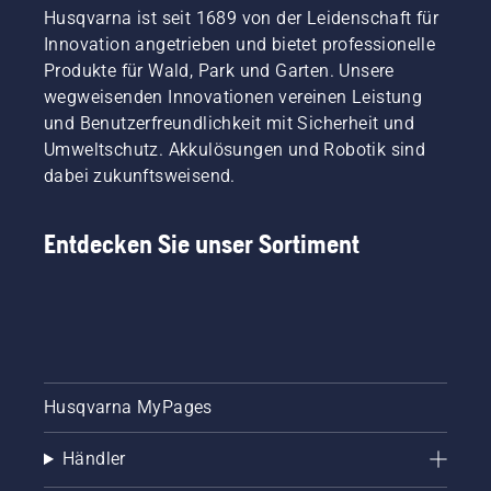
normal
Husqvarna ist seit 1689 von der Leidenschaft für
Durchführung
zurück
großen
Innovation angetrieben und bietet professionelle
steht.
am Ort
Fairways
Dabei
des
Produkte für Wald, Park und Garten. Unsere
für den
wird die
Geschehens,
wegweisenden Innovationen vereinen Leistung
perfekten
eine
ist
Schnitt.
und Benutzerfreundlichkeit mit Sicherheit und
Hälfte
Simeon
Dank
Umweltschutz. Akkulösungen und Robotik sind
eines
Liljenberg,
elektrischer
dabei zukunftsweisend.
Rasenplatzes
Chefplatzwar
Schnitthöheneinstellung
von
des
von 10
einem
schwedische
bis 60
Entdecken Sie unser Sortiment
professionellen
Nationalfußba
mm
Automower®-
Friends
lassen
Mähroboter
Arena.
sich
und die
Bereit?
auch
andere
Los
Semi-
Seite mit
geht‘s.
Roughs,
einem
Roughs
Aufsitzmäher
Husqvarna MyPages
sowie
gemäht.
weitere
Welcher
Rasenflächen
Händler
wird den
damit
besten