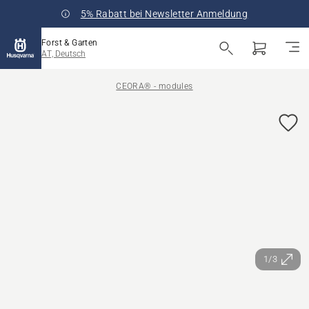
5% Rabatt bei Newsletter Anmeldung
Forst & Garten
AT, Deutsch
CEORA® - modules
1/3