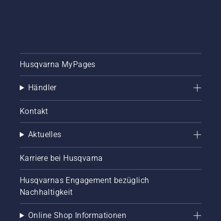
Zeit
und sich
schenken.
in
Topform
präsentiert,
sobald
die Tage
Husqvarna MyPages
wieder
wärmer
Händler
werden.
Gemeinsam
mit
Kontakt
Simeon
Liljenberg,
Aktuelles
Chefplatzwart
des
schwedischen
Karriere bei Husqvarna
Fußballnationalstadions
Friends
Husqvarnas Engagement bezüglich
Arena,
Nachhaltigkeit
stellen
wir
Online Shop Informationen
Ihnen die