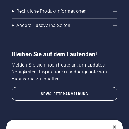
besten
Tipps
Rechtliche Produktinformationen
vor, um
den
Andere Husqvarna Seiten
Fußballplatz
so
vorzubereiten,
dass der
Rasen
Bleiben Sie auf dem Laufenden!
grün und
kräftig
Melden Sie sich noch heute an, um Updates,
sprießt,
Neuigkeiten, Inspirationen und Angebote von
wenn
Kälte
Husqvarna zu erhalten.
und
Schnee
NEWSLETTERANMELDUNG
weichen.