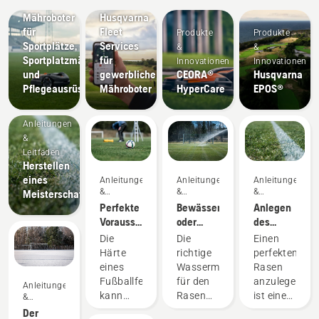
Sportvereine
Innovationen
Mähroboter
Husqvarna
für
Fleet
Produkte
Produkte
Sportplätze,
Services
&
&
Sportplatzmäher
für
Innovationen
Innovationen
und
gewerbliche
CEORA®
Husqvarna
Pflegeausrüstung
Mähroboter
HyperCare
EPOS®
Anleitungen
&
Leitfäden
Herstellen
eines
Anleitungen
Anleitungen
Anleitungen
&
&
&
Meisterschaftsfußballrasens
Leitfäden
Leitfäden
Leitfäden
Perfekte
Bewässerung
Anlegen
Voraussetzungen
oder
des
für
keine
perfekten
Die
Die
Einen
schnellen
Bewässerung
Rasens
Härte
richtige
perfekten
Fußball
des
eines
Wassermenge
Rasen
schaffen,
Platzes,
Fußballfeldes
für den
anzulegen,
Anleitungen
der Spaß
das ist
kann
Rasen
ist eine
&
macht
die Frage
Leitfäden
einen
zu
Sache.
Der