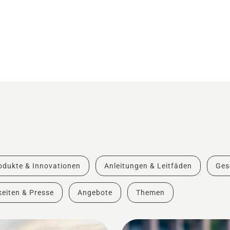
odukte & Innovationen
Anleitungen & Leitfäden
Ges
eiten & Presse
Angebote
Themen