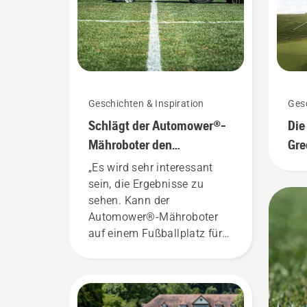
Geschichten & Inspiration
Gesc
Schlägt der Automower®-
Die
Mähroboter den
Gre
herkömmlichen
au
„Es wird sehr interessant
Sichelmäher?
sein, die Ergebnisse zu
sehen. Kann der
Automower®-Mähroboter
auf einem Fußballplatz für
einen Unterschied sorgen?
Und falls ja, was sind die
Vorteile?“ Das Zitat stammt
von Simeon Liljenberg,