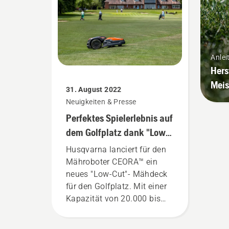
Chefplatzwart im
schwedischen
Fußballnationalstadion
Friends Arena. Und die
Ergebnisse, die er erwartet,
Anlei
werden von einem Test
Hers
kommen, der kurz vor der
Meis
31. August 2022
Durchführung steht. Dabei
Neuigkeiten & Presse
wird die eine Hälfte eines
Perfektes Spielerlebnis auf
Rasenplatzes von einem
professionellen
dem Golfplatz dank "Low
Automower®-Mähroboter
Cut"-Mähdeck für CEORA™
Husqvarna lanciert für den
und die andere Seite mit
Mähroboter
Mähroboter CEORA™ ein
einem Aufsitzmäher
neues "Low-Cut"- Mähdeck
gemäht. Welcher wird den
für den Golfplatz. Mit einer
besten Fußballrasen liefern?
Kapazität von 20.000 bis
25.000 m² sorgt der
autonome Mäher täglich auf