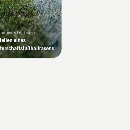
tungen & Leitfäden
tellen eines
terschaftsfußballrasens