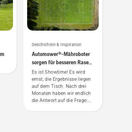
Geschichten & Inspiration
em
Automower®-Mähroboter
sorgen für besseren Rasen
als herkömmliche
Es ist Showtime! Es wird
Sichelmäher
ernst; die Ergebnisse liegen
auf dem Tisch. Nach drei
Monaten haben wir endlich
die Antwort auf die Frage:
Wird der Rasen eines
Fußballfelds besser, wenn er
mit einem Automower®-
Mähroboter gepflegt wird,