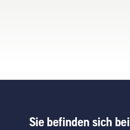
bis zu drei normal großen
Fairways für den perfekten
Schnitt. Dank elektrischer
Schnitthöheneinstellung
von 10 bis 60 mm lassen
sich auch Semi-Roughs,
Roughs sowie weitere
Rasenflächen damit
bewirtschaften.
Sie befinden sich bei