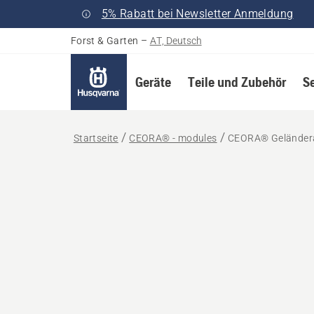
5% Rabatt bei Newsletter Anmeldung
Forst & Garten
–
AT, Deutsch
Geräte
Teile und Zubehör
S
Startseite
CEORA® - modules
CEORA® Geländera