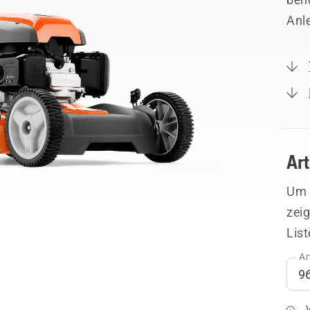
Anl
Ar
Um I
zeig
List
Ar