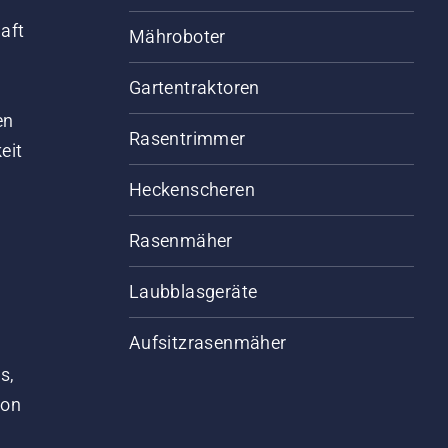
aft
Mähroboter
Gartentraktoren
d
en
Rasentrimmer
eit
Heckenscheren
Rasenmäher
Laubblasgeräte
Aufsitzrasenmäher
s,
von