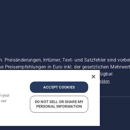
. Preisänderungen, Irrtümer, Text- und Satzfehler sind vorbe
 Preisempfehlungen in Euro inkl. der gesetzlichen Mehrwerts
 es sei denn sie sind für den direkten Kauf verfügbar.
nschutzerklärung
Impressum
Vermutete Verstöße melden
ACCEPT COOKIES
n your
 our
DO NOT SELL OR SHARE MY
PERSONAL INFORMATION