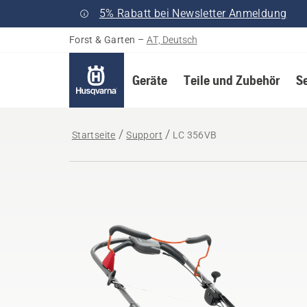
5% Rabatt bei Newsletter Anmeldung
Forst & Garten
–
AT, Deutsch
Geräte
Teile und Zubehör
S
Startseite
Support
LC 356VB