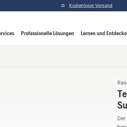
Kostenloser Versand
ervices
Professionelle Lösungen
Lernen und Entdeck
Ras
Te
Su
Der
benö