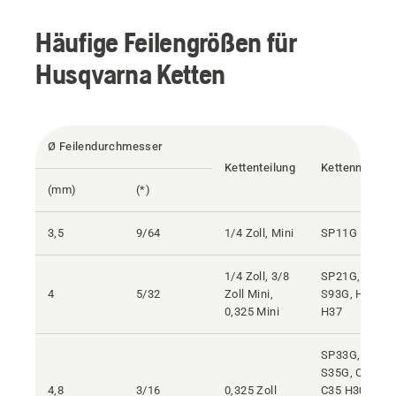
Häufige Feilengrößen für
Husqvarna Ketten
Ø Feilendurchmesser
Kettenteilung
Kettenname
(mm)
(*)
3,5
9/64
1/4 Zoll, Mini
SP11G
1/4 Zoll, 3/8
SP21G,
4
5/32
Zoll Mini,
S93G, H00,
0,325 Mini
H37
SP33G,
S35G, C33,
4,8
3/16
0,325 Zoll
C35 H30,