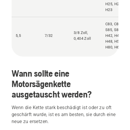
H25, H21,
H23
C83, C85,
S85, S83G,
3/8 Zoll,
5,5
7/32
H42, H47,
0,404 Zoll
H48, H54,
H80, H64
Wann sollte eine
Motorsägenkette
ausgetauscht werden?
Wenn die Kette stark beschädigt ist oder zu oft
geschärft wurde, ist es am besten, sie durch eine
neue zu ersetzen.