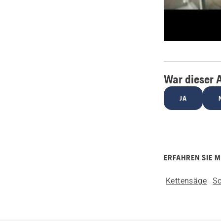
War dieser A
JA
ERFAHREN SIE 
Kettensäge
Sc