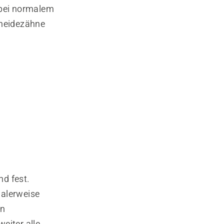
 bei normalem
hneidezähne
nd fest.
malerweise
en
weiter alle