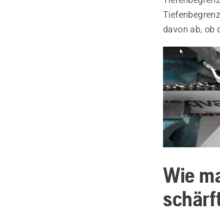
Tiefenbegrenze
davon ab, ob d
Wie ma
schärf