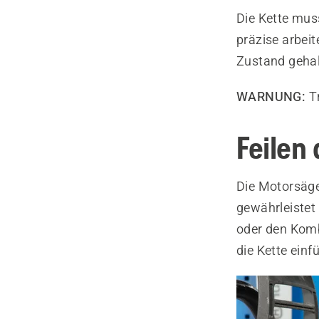
Die Kette muss
präzise arbeit
Zustand geha
WARNUNG:
Tr
Feilen 
Die Motorsäge 
gewährleistet 
oder den Komb
die Kette einf