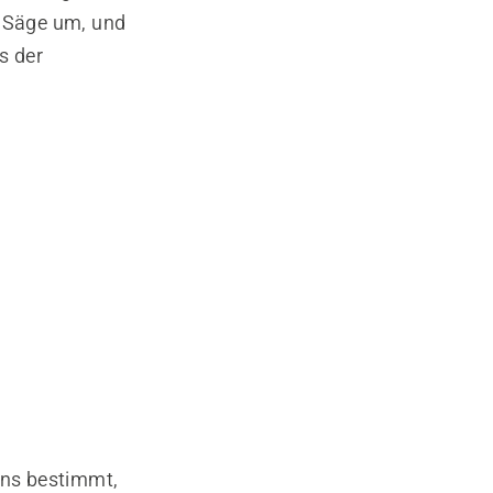
e Säge um, und
s der
hns bestimmt,