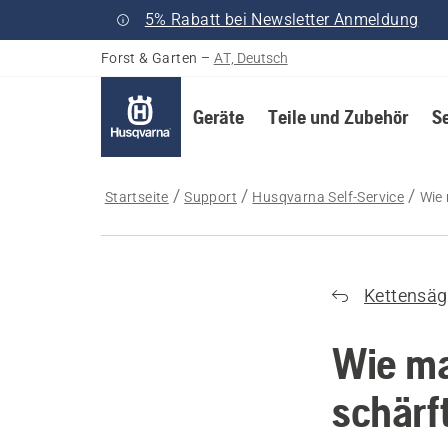
5% Rabatt bei Newsletter Anmeldung
Forst & Garten
–
AT, Deutsch
Geräte
Teile und Zubehör
S
Startseite
Support
Husqvarna Self-Service
Wie 
Kettensä
Wie ma
schärf