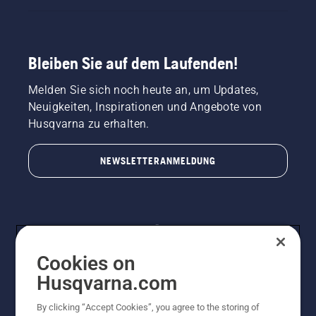
Bleiben Sie auf dem Laufenden!
Melden Sie sich noch heute an, um Updates,
Neuigkeiten, Inspirationen und Angebote von
Husqvarna zu erhalten.
NEWSLETTERANMELDUNG
Cookies on
Husqvarna.com
By clicking “Accept Cookies”, you agree to the storing of
© Husqvarna AB (publ). Alle Rechte vorbehalten.