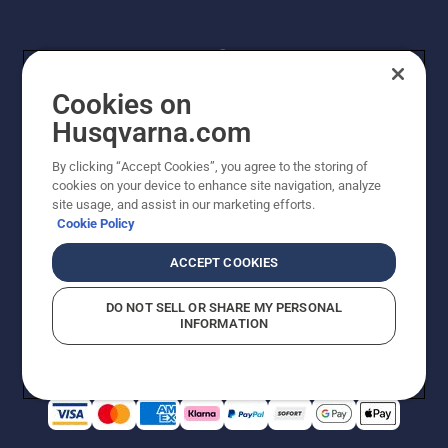
Cookies on
Husqvarna.com
By clicking “Accept Cookies”, you agree to the storing of
© Husqvarna AB (publ). Alle Rechte vorbehalten.
cookies on your device to enhance site navigation, analyze
Preisänderungen, Irrtümer, Text- und Satzfehler sind
site usage, and assist in our marketing efforts.
vorbehalten. Bei den Preisangaben handelt es sich um
Cookie Policy
unverbindliche Preisempfehlungen in Euro inkl. der
gesetzlichen Mehrwertsteuer. Alle Preise sind
ACCEPT COOKIES
unverbindliche Preisempfehlungen (inkl. MwSt), es sei
denn sie sind für den direkten Kauf verfügbar.
DO NOT SELL OR SHARE MY PERSONAL
Cookie-Richtlinie
Nutzungsbedingungen
AGBs
INFORMATION
Datenschutzerklärung
Impressum
Vermutete Verstöße melden