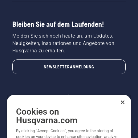
Bleiben Sie auf dem Laufenden!
Melden Sie sich noch heute an, um Updates,
Neuigkeiten, Inspirationen und Angebote von
Husqvarna zu erhalten.
NEWSLETTERANMELDUNG
Cookies on
Husqvarna.com
By clicking “Accept Cookies”, you agree to the storing of
© Husqvarna AB (publ). Alle Rechte vorbehalten.
cookies on your device to enhance site navigation, analyze