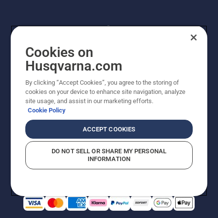
Cookies on
Husqvarna.com
By clicking “Accept Cookies”, you agree to the storing of
© Husqvarna AB (publ). Alle Rechte vorbehalten.
cookies on your device to enhance site navigation, analyze
Preisänderungen, Irrtümer, Text- und Satzfehler sind
site usage, and assist in our marketing efforts.
vorbehalten. Bei den Preisangaben handelt es sich um
Cookie Policy
unverbindliche Preisempfehlungen in Euro inkl. der
gesetzlichen Mehrwertsteuer. Alle Preise sind
ACCEPT COOKIES
unverbindliche Preisempfehlungen (inkl. MwSt), es sei
denn sie sind für den direkten Kauf verfügbar.
DO NOT SELL OR SHARE MY PERSONAL
Cookie-Richtlinie
Nutzungsbedingungen
AGBs
INFORMATION
Datenschutzerklärung
Impressum
Vermutete Verstöße melden