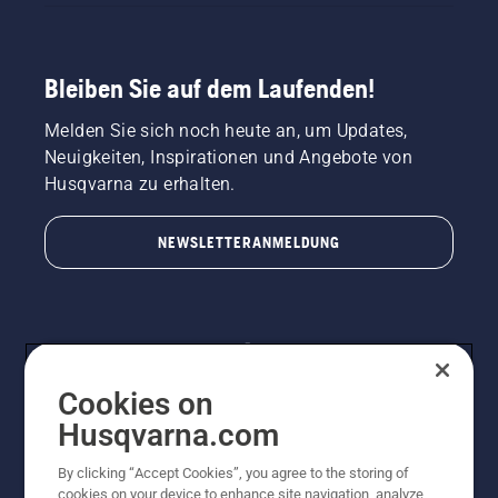
Bleiben Sie auf dem Laufenden!
Melden Sie sich noch heute an, um Updates,
Neuigkeiten, Inspirationen und Angebote von
Husqvarna zu erhalten.
NEWSLETTERANMELDUNG
Cookies on
Husqvarna.com
By clicking “Accept Cookies”, you agree to the storing of
© Husqvarna AB (publ). Alle Rechte vorbehalten.
cookies on your device to enhance site navigation, analyze