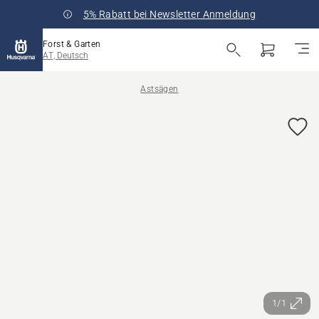
5% Rabatt bei Newsletter Anmeldung
Forst & Garten
AT, Deutsch
Astsägen
1/1