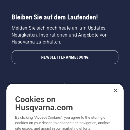
Bleiben Sie auf dem Laufenden!
Melden Sie sich noch heute an, um Updates,
Neuigkeiten, Inspirationen und Angebote von
Husqvarna zu erhalten.
NEWSLETTERANMELDUNG
Cookies on
Husqvarna.com
By clicking “Accept Cookies”, you agree to the storing of
© Husqvarna AB (publ). Alle Rechte vorbehalten.
cookies on your device to enhance site navigation, analyze
Preisänderungen, Irrtümer, Text- und Satzfehler sind
site usage, and assist in our marketing efforts.