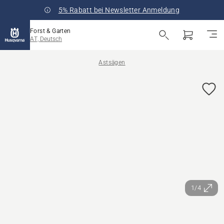
5% Rabatt bei Newsletter Anmeldung
Forst & Garten
AT, Deutsch
Astsägen
1/4