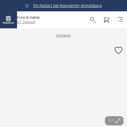
5% Rabatt bei Newsletter Anmeldung
Forst & Garten
AT, Deutsch
Astsägen
1/1