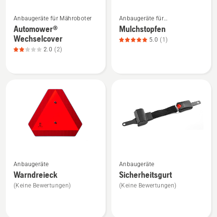
Mehr
Mehr
Anbaugeräte für Mähroboter
Anbaugeräte für
Details
Details
Gartentraktoren
Automower®
Mulchstopfen
zu
zu
Wechselcover
5.0
(1)
Automower®
Mulchstopfen
2.0
(2)
Wechselcover
anzeigen,
anzeigen,
Produktbewertung
Produktbewertung
5
2
von
von
5
5
Mehr
Mehr
Anbaugeräte
Anbaugeräte
Details
Details
Warndreieck
Sicherheitsgurt
zu
zu
(Keine Bewertungen)
(Keine Bewertungen)
Warndreieck
Sicherheitsgurt
anzeigen
anzeigen