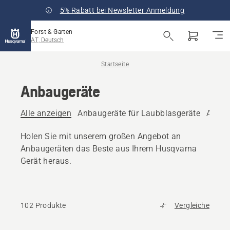
5% Rabatt bei Newsletter Anmeldung
Forst & Garten
AT, Deutsch
Startseite
Anbaugeräte
Alle anzeigen
Anbaugeräte für Laubblasgeräte
Anbau
Holen Sie mit unserem großen Angebot an
Anbaugeräten das Beste aus Ihrem Husqvarna
Gerät heraus.
102 Produkte
Vergleiche