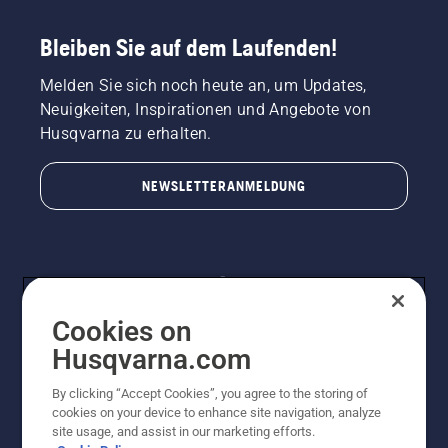
Bleiben Sie auf dem Laufenden!
Melden Sie sich noch heute an, um Updates,
Neuigkeiten, Inspirationen und Angebote von
Husqvarna zu erhalten.
NEWSLETTERANMELDUNG
Cookies on
Husqvarna.com
By clicking “Accept Cookies”, you agree to the storing of
© Husqvarna AB (publ). Alle Rechte vorbehalten.
cookies on your device to enhance site navigation, analyze
Preisänderungen, Irrtümer, Text- und Satzfehler sind
site usage, and assist in our marketing efforts.
vorbehalten. Bei den Preisangaben handelt es sich um