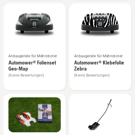
anzeigen
anzeigen
Mehr
Mehr
Anbaugeräte für Mähroboter
Anbaugeräte für Mähroboter
Details
Details
Automower® Folienset
Automower® Klebefolie
zu
zu
Geo-Map
Zebra
Automower®
Automower®
(Keine Bewertungen)
(Keine Bewertungen)
Folienset
Klebefolie
Geo-
Zebra
Map
anzeigen
anzeigen