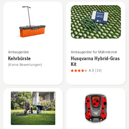
Alle
Produkte
Mehr
Mehr
Anbaugeräte
Anbaugeräte für Mähroboter
Details
Details
Kehrbürste
Husqvarna Hybrid-Gras
zu
zu
Kit
(Keine Bewertungen)
Kehrbürste
Husqvarna
4.3
(24)
anzeigen
Hybrid-
Gras
Kit
anzeigen,
Produktbewertung
4.3
von
5