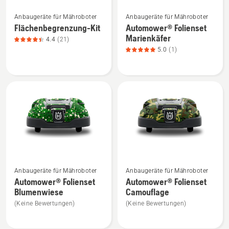
Mehr
Mehr
Anbaugeräte für Mähroboter
Anbaugeräte für Mähroboter
Details
Details
Flächenbegrenzung-Kit
Automower® Folienset
zu
zu
Marienkäfer
4.4
(21)
Flächenbegrenzung-
Automower®
5.0
(1)
Kit
Folienset
anzeigen,
Marienkäfer
Produktbewertung
anzeigen,
4.4
Produktbewertung
von
5
5
von
5
Mehr
Mehr
Anbaugeräte für Mähroboter
Anbaugeräte für Mähroboter
Details
Details
Automower® Folienset
Automower® Folienset
zu
zu
Blumenwiese
Camouflage
Automower®
Automower®
(Keine Bewertungen)
(Keine Bewertungen)
Folienset
Folienset
Blumenwiese
Camouflage