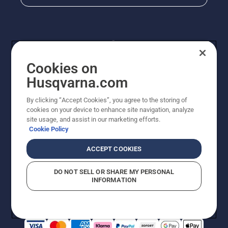
Cookies on
Husqvarna.com
By clicking “Accept Cookies”, you agree to the storing of
© Husqvarna AB (publ). Alle Rechte vorbehalten.
cookies on your device to enhance site navigation, analyze
Preisänderungen, Irrtümer, Text- und Satzfehler sind
site usage, and assist in our marketing efforts.
vorbehalten. Bei den Preisangaben handelt es sich um
Cookie Policy
unverbindliche Preisempfehlungen in Euro inkl. der
gesetzlichen Mehrwertsteuer. Alle Preise sind
ACCEPT COOKIES
unverbindliche Preisempfehlungen (inkl. MwSt), es sei
denn sie sind für den direkten Kauf verfügbar.
DO NOT SELL OR SHARE MY PERSONAL
Cookie-Richtlinie
Nutzungsbedingungen
AGBs
INFORMATION
Datenschutzerklärung
Impressum
Vermutete Verstöße melden