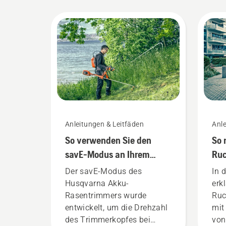
Anleitungen & Leitfäden
Anle
So verwenden Sie den
So 
savE-Modus an Ihrem
Ruc
Akku-Rasentrimmer
pas
Der savE-Modus des
In 
Husqvarna Akku-
erk
Rasentrimmers wurde
Ruc
entwickelt, um die Drehzahl
mit
des Trimmerkopfes bei
von