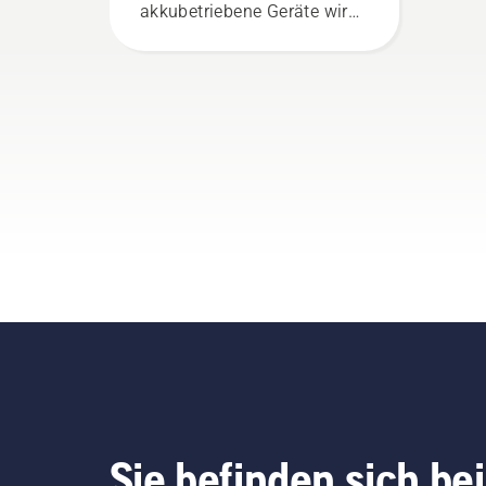
akkubetriebene Geräte wird
dieser Aufwand erheblich
reduziert.
Sie befinden sich bei