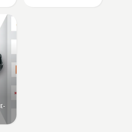
entfällt diese Entscheidung.
„Für die akkubetriebenen
Geräte ist das der Beginn
einer neuen Ära“, so Johan
Svennung, Produktmanager
im Bereich Elektro- und
akkubetriebene Handgeräte
bei Husqvarna.
E-