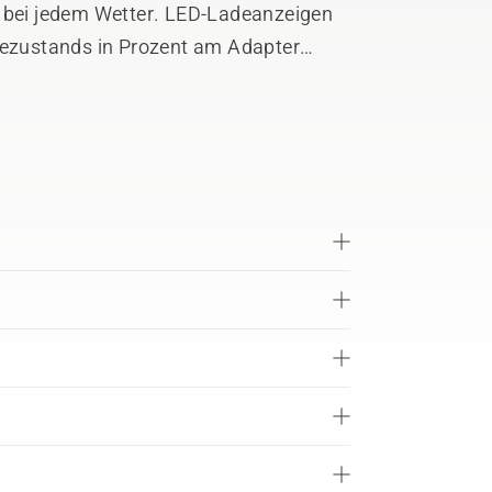
z bei jedem Wetter. LED-Ladeanzeigen
zustands in Prozent am Adapter
r, ergonomischer Tragegurt für perfekte
n Akkus können Anwender Akkus
n. Abnehmbarer Stützfuß, der
m Boden absetzen zu können, ohne
mutzig wird.