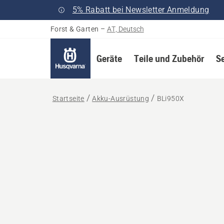
5% Rabatt bei Newsletter Anmeldung
Forst & Garten
–
AT, Deutsch
Geräte
Teile und Zubehör
S
Startseite
Akku-Ausrüstung
BLi950X