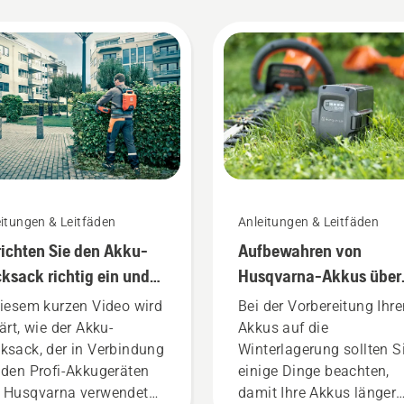
itungen & Leitfäden
Anleitungen & Leitfäden
richten Sie den Akku-
Aufbewahren von
ksack richtig ein und
Husqvarna-Akkus über
sen ihn an
den Winter
diesem kurzen Video wird
Bei der Vorbereitung Ihre
lärt, wie der Akku-
Akkus auf die
ksack, der in Verbindung
Winterlagerung sollten S
 den Profi-Akkugeräten
einige Dinge beachten,
 Husqvarna verwendet
damit Ihre Akkus länger