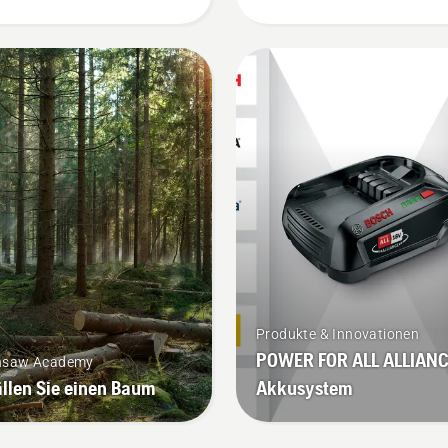
d, eingerichtet und
halten.
estellt wird. Ein korrekt
zender Akku-Rucksack
gt für einen bequemeren
z und beugt Müdigkeit
, sodass Sie länger und
e Pausen arbeiten
nen.
Produkte & Innovationen
POWER FOR ALL ALLIANC
nsaw Academy
ällen Sie einen Baum
Akkusystem