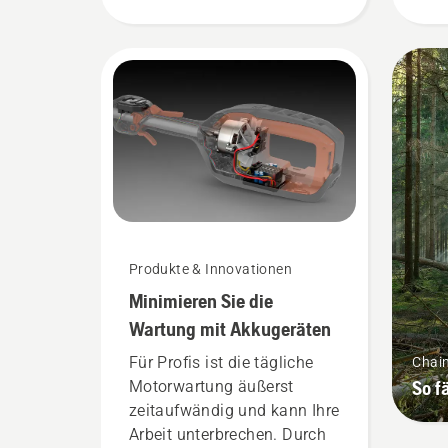
Vollgas zu senken und
wir
gleichzeitig das
eing
Drehmoment zu erhalten,
sit
damit der Benutzer die
sor
Akkulaufzeit beim
Sit
Schneiden von leichtem
vor
Gras verlängern kann.
ohn
Drücken Sie einfach auf die
kön
Taste am Akku-Trimmer, um
den savE-Modus ein- oder
auszuschalten.
Produkte & Innovationen
Minimieren Sie die
Wartung mit Akkugeräten
Für Profis ist die tägliche
Chai
So f
Motorwartung äußerst
zeitaufwändig und kann Ihre
Arbeit unterbrechen. Durch