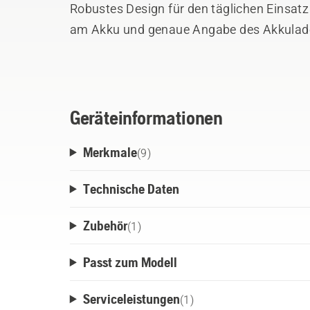
Robustes Design für den täglichen Einsat
am Akku und genaue Angabe des Akkulade
erleichtern die Arbeitsplanung. Innovative
Passform. Dank des einfach abnehmbare
tauschen, ohne den Tragegurt auszuziehe
eingesetzt wird, um den Rucksack auf de
Geräteinformationen
dass der Tragegurt schnell feucht und sch
Merkmale
(
9
)
Technische Daten
Zubehör
(
1
)
Passt zum Modell
Serviceleistungen
(
1
)