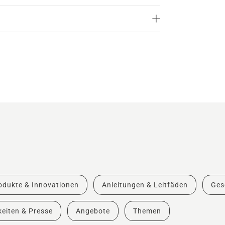
odukte & Innovationen
Anleitungen & Leitfäden
Ges
eiten & Presse
Angebote
Themen