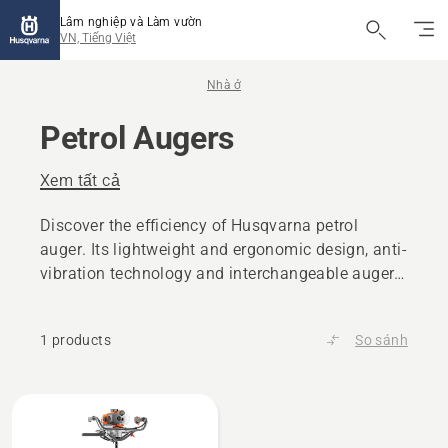
Lâm nghiệp và Làm vườn
VN, Tiếng Việt
Nhà ở
Petrol Augers
Xem tất cả
Discover the efficiency of Husqvarna petrol
auger. Its lightweight and ergonomic design, anti-
vibration technology and interchangeable auger
bits helps minimize operator fatigue during
various drilling tasks.
1 products
So sánh
All
products