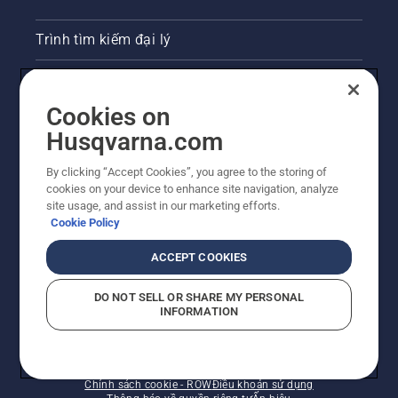
Trình tìm kiếm đại lý
Liên hệ
Cookies on
Phòng họp báo
Husqvarna.com
Trang web Husqvarna khác
By clicking “Accept Cookies”, you agree to the storing of
cookies on your device to enhance site navigation, analyze
site usage, and assist in our marketing efforts.
Cookie Policy
ACCEPT COOKIES
DO NOT SELL OR SHARE MY PERSONAL
INFORMATION
© Husqvarna AB (publ). Bảo lưu mọi quyền. Giá được
trình bày là Giá bản lẻ đề nghị.
Chính sách cookie - ROW
Điều khoản sử dụng