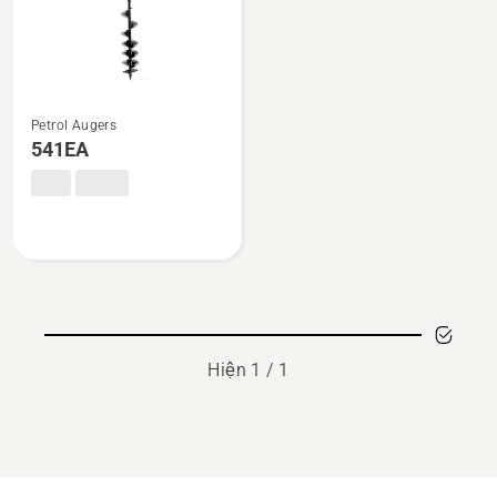
Xem
Petrol Augers
thêm
541EA
chi
tiết
về
541EA
Hiện 1 / 1