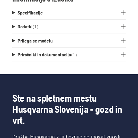
Specifikacije
Dodatki
(
1
)
Prilega se modelu
Priročniki in dokumentacija
(
1
)
Ste na spletnem mestu
Husqvarna Slovenija - gozd in
vrt.
Družba Husqvarna z ljubeznijo do inovativnosti