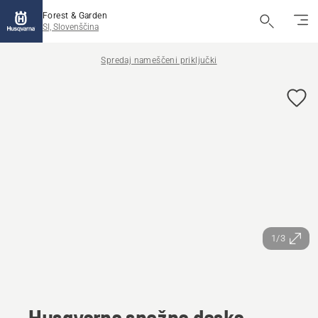
Forest & Garden
SI, Slovenščina
Spredaj nameščeni priključki
1/3
Husqvarna snežna deska