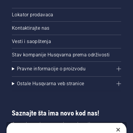
Lokator prodavaca
Kontaktirajte nas
Vesti i saopštenja
Stav kompanije Husqvarna prema održivosti
Pravne informacije o proizvodu
Ostale Husqvarna veb stranice
Saznajte šta ima novo kod nas!
Saznajte prvi sve o novim proizvodima,
specijalnim ponudama i još mnogo toga.