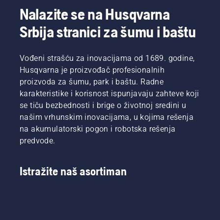
Nalazite se na Husqvarna
Srbija stranici za šumu i baštu
Vođeni strašću za inovacijama od 1689. godine,
Husqvarna je proizvođač profesionalnih
proizvoda za šumu, park i baštu. Radne
karakteristike i korisnost ispunjavaju zahteve koji
se tiču bezbednosti i brige o životnoj sredini u
našim vrhunskim inovacijama, u kojima rešenja
na akumulatorski pogon i robotska rešenja
predvode.
Istražite naš asortiman