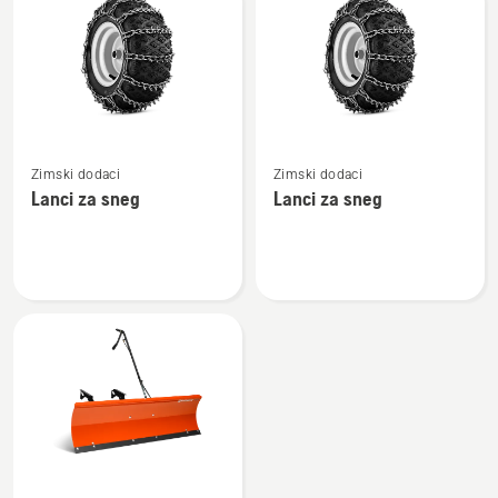
sve
proizvode
Pogledajte
Pogledajte
Zimski dodaci
Zimski dodaci
više
više
Lanci za sneg
Lanci za sneg
detalja
detalja
o
o
Lanci
Lanci
za
za
sneg
sneg
Pogledajte