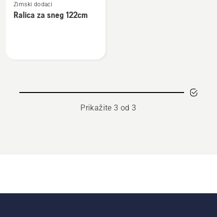
Zimski dodaci
više
Ralica za sneg 122cm
detalja
o
Ralica
za
sneg
122cm
Prikažite 3 od 3