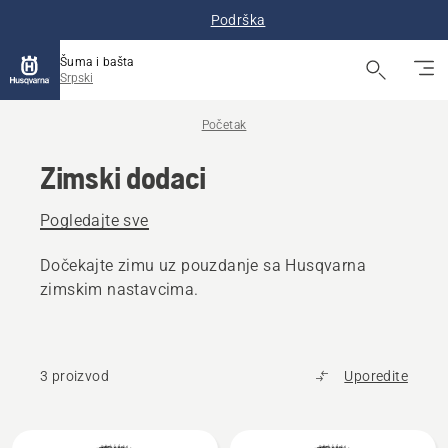
Podrška
Šuma i bašta
Srpski
Početak
Zimski dodaci
Pogledajte sve
Dočekajte zimu uz pouzdanje sa Husqvarna
zimskim nastavcima.
3 proizvod
Uporedite
Učitajte