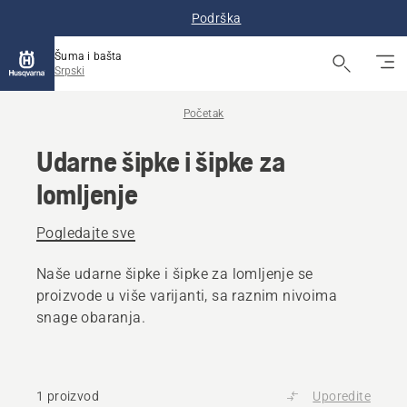
Podrška
Šuma i bašta
Srpski
Početak
Udarne šipke i šipke za
lomljenje
Pogledajte sve
Naše udarne šipke i šipke za lomljenje se
proizvode u više varijanti, sa raznim nivoima
snage obaranja.
1 proizvod
Uporedite