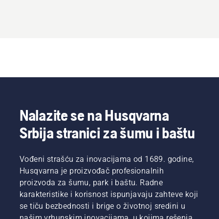
Nalazite se na Husqvarna
Srbija stranici za šumu i baštu
Vođeni strašću za inovacijama od 1689. godine,
Husqvarna je proizvođač profesionalnih
proizvoda za šumu, park i baštu. Radne
karakteristike i korisnost ispunjavaju zahteve koji
se tiču bezbednosti i brige o životnoj sredini u
našim vrhunskim inovacijama, u kojima rešenja