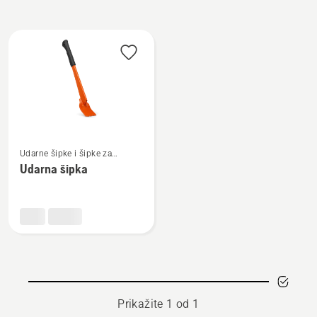
Učitajte
sve
proizvode
Pogledajte
Udarne šipke i šipke za
više
lomljenje
Udarna šipka
detalja
o
Udarna
šipka
Prikažite 1 od 1