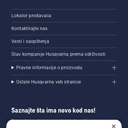
Lokator prodavaca
Kontaktirajte nas
Vesti i saopštenja
Stav kompanije Husqvarna prema održivosti
Pravne informacije o proizvodu
Ostale Husqvarna veb stranice
Saznajte šta ima novo kod nas!
Saznajte prvi sve o novim proizvodima,
specijalnim ponudama i još mnogo toga.