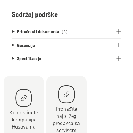
Sadržaj podrške
Priručnici i dokumenta
(5)
Garancija
Specifikacije
Pronađite
Kontaktirajte
najbližeg
kompaniju
prodavca sa
Husqvarna
servisom