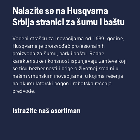
Nalazite se na Husqvarna
Srbija stranici za šumu i baštu
Vođeni strašću za inovacijama od 1689. godine,
Husqvarna je proizvođač profesionalnih
proizvoda za šumu, park i baštu. Radne
karakteristike i korisnost ispunjavaju zahteve koji
se tiču bezbednosti i brige o životnoj sredini u
našim vrhunskim inovacijama, u kojima rešenja
na akumulatorski pogon i robotska rešenja
predvode.
Istražite naš asortiman