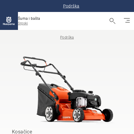
Podrška
Šuma i bašta
Srpski
Podrška
Kosačice