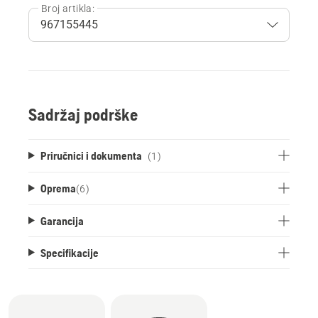
Broj artikla:
Sadržaj podrške
Priručnici i dokumenta
(1)
Oprema
(
6
)
Garancija
Specifikacije