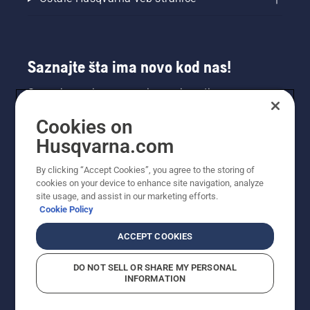
Saznajte šta ima novo kod nas!
Saznajte prvi sve o novim proizvodima,
specijalnim ponudama i još mnogo toga.
Cookies on
Prijavite se na naš bilten ovde.
Husqvarna.com
PRIJAVA ZA BILTEN
By clicking “Accept Cookies”, you agree to the storing of
cookies on your device to enhance site navigation, analyze
site usage, and assist in our marketing efforts.
Cookie Policy
ACCEPT COOKIES
DO NOT SELL OR SHARE MY PERSONAL
INFORMATION
© Husqvarna AB (publ). Sva prava zadržana. Prikazane