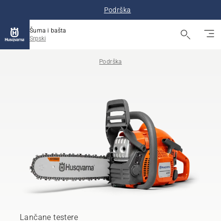
Podrška
Šuma i bašta
Srpski
Podrška
Lančane testere