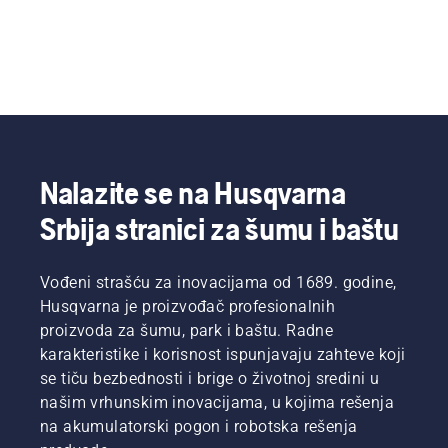
Nalazite se na Husqvarna
Srbija stranici za šumu i baštu
Vođeni strašću za inovacijama od 1689. godine,
Husqvarna je proizvođač profesionalnih
proizvoda za šumu, park i baštu. Radne
karakteristike i korisnost ispunjavaju zahteve koji
se tiču bezbednosti i brige o životnoj sredini u
našim vrhunskim inovacijama, u kojima rešenja
na akumulatorski pogon i robotska rešenja