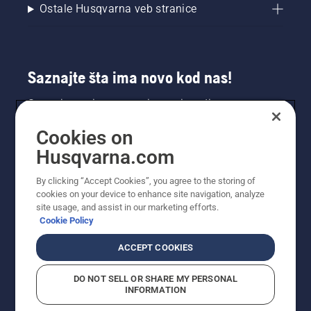
Ostale Husqvarna veb stranice
Saznajte šta ima novo kod nas!
Saznajte prvi sve o novim proizvodima,
specijalnim ponudama i još mnogo toga.
Cookies on
Prijavite se na naš bilten ovde.
Husqvarna.com
PRIJAVA ZA BILTEN
By clicking “Accept Cookies”, you agree to the storing of
cookies on your device to enhance site navigation, analyze
site usage, and assist in our marketing efforts.
Cookie Policy
ACCEPT COOKIES
DO NOT SELL OR SHARE MY PERSONAL
INFORMATION