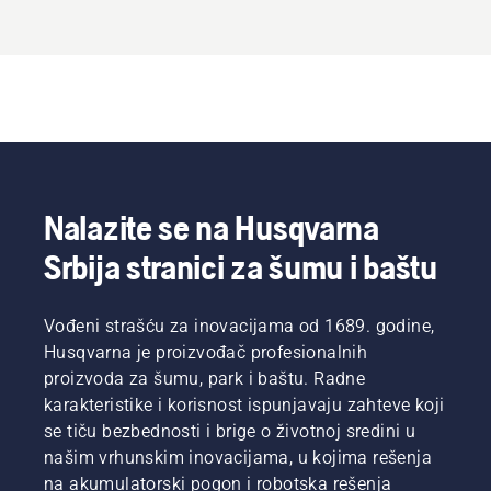
Nalazite se na Husqvarna
Srbija stranici za šumu i baštu
Vođeni strašću za inovacijama od 1689. godine,
Husqvarna je proizvođač profesionalnih
proizvoda za šumu, park i baštu. Radne
karakteristike i korisnost ispunjavaju zahteve koji
se tiču bezbednosti i brige o životnoj sredini u
našim vrhunskim inovacijama, u kojima rešenja
na akumulatorski pogon i robotska rešenja