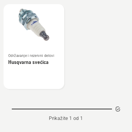
Učitajte
sve
proizvode
Pogledajte
Održavanje i rezervni delovi
više
Husqvarna svećica
detalja
o
Husqvarna
svećica
Prikažite 1 od 1