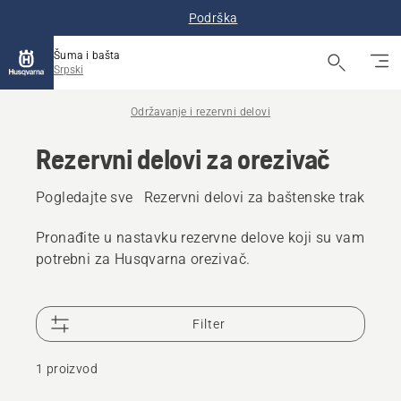
Podrška
Šuma i bašta
Srpski
Održavanje i rezervni delovi
Rezervni delovi za orezivač
Pogledajte sve
Rezervni delovi za baštenske traktore
Pronađite u nastavku rezervne delove koji su vam
potrebni za Husqvarna orezivač.
Filter
1 proizvod