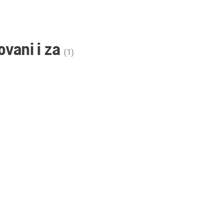
ovani i za
(
1
)