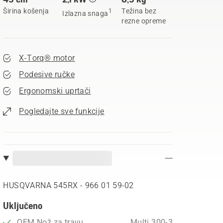
Širina košenja
Težina bez
1
Izlazna snaga
rezne opreme
X-Torq® motor
Podesive ručke
Ergonomski uprtači
Pogledajte sve funkcije
HUSQVARNA 545RX - 966 01 59‑02
Uključeno
OEM Nož za travu
Multi 300-3