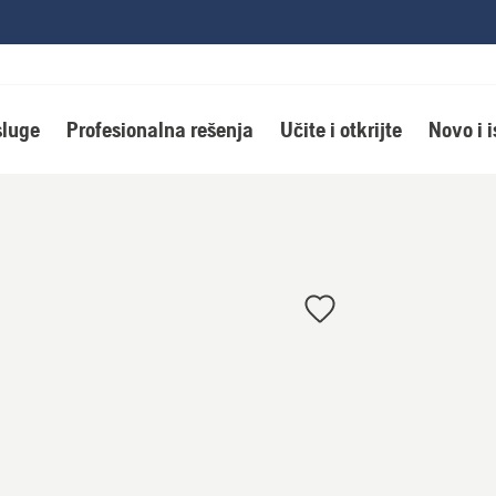
luge
Profesionalna rešenja
Učite i otkrijte
Novo i 