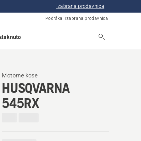
Izabrana prodavnica
Podrška
Izabrana prodavnica
istaknuto
Motorne kose
HUSQVARNA
545RX