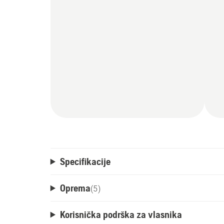
Specifikacije
Oprema
(
5
)
Korisnička podrška za vlasnika