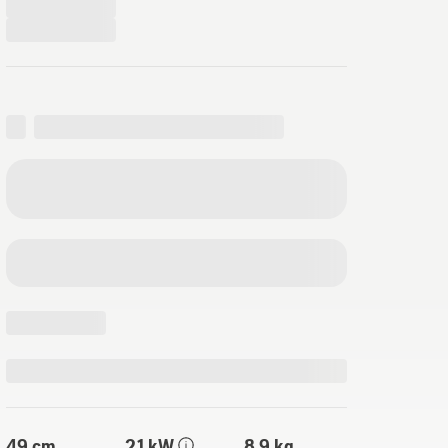
49 cm
2,1 kW
8,9 kg