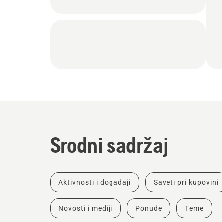
Srodni sadržaj
Aktivnosti i događaji
Saveti pri kupovini
Novosti i mediji
Ponude
Teme