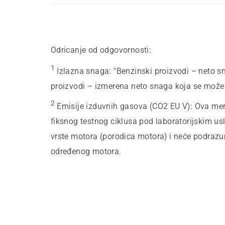
Odricanje od odgovornosti:
1
Izlazna snaga
:
"Benzinski proizvodi – neto s
proizvodi – izmerena neto snaga koja se može
2
Emisije izduvnih gasova (CO2 EU V)
:
Ova mere
fiksnog testnog ciklusa pod laboratorijskim u
vrste motora (porodica motora) i neće podrazum
određenog motora.