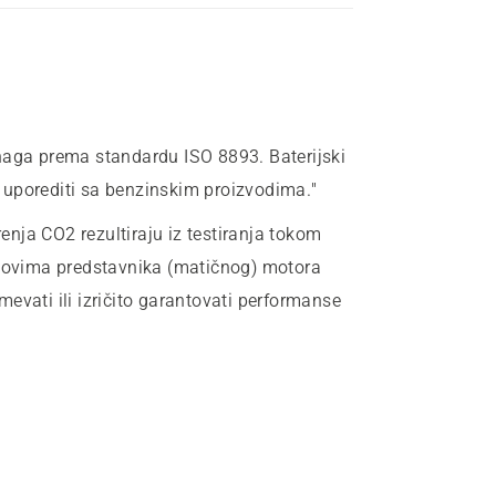
naga prema standardu ISO 8893. Baterijski
 uporediti sa benzinskim proizvodima."
nja CO2 rezultiraju iz testiranja tokom
slovima predstavnika (matičnog) motora
evati ili izričito garantovati performanse