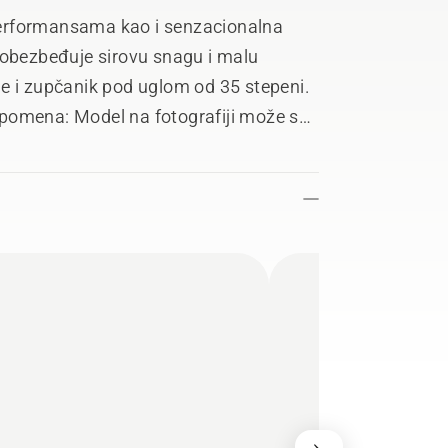
erformansama kao i senzacionalna
 obezbeđuje sirovu snagu i malu
e i zupčanik pod uglom od 35 stepeni.
pomena: Model na fotografiji može se
i.