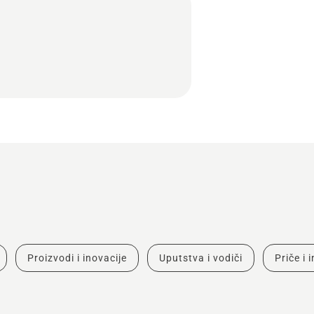
Proizvodi i inovacije
Uputstva i vodiči
Priče i 