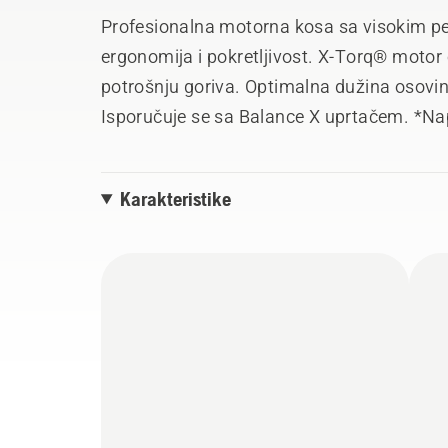
Profesionalna motorna kosa sa visokim p
ergonomija i pokretljivost. X-Torq® motor
potrošnju goriva. Optimalna dužina osovin
Isporučuje se sa Balance X uprtačem. *Na
vizuelno razlikovati od modela u prodavnic
Karakteristike