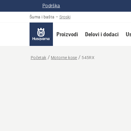
Podrška
Šuma i bašta
–
Srpski
Proizvodi
Delovi i dodaci
Us
Početak
Motorne kose
545RX