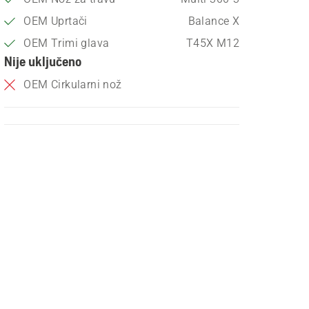
OEM Uprtači
Balance X
OEM Trimi glava
T45X M12
Nije uključeno
OEM Cirkularni nož