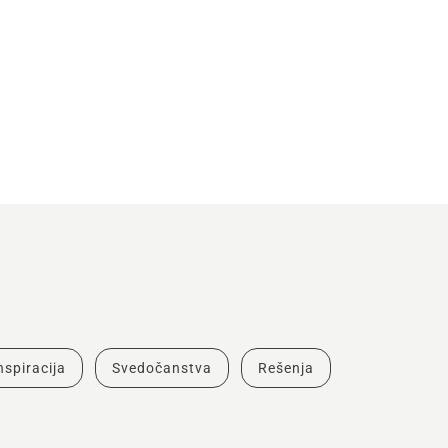
inspiracija
Svedočanstva
Rešenja