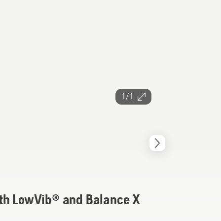
1/1
ith LowVib® and Balance X