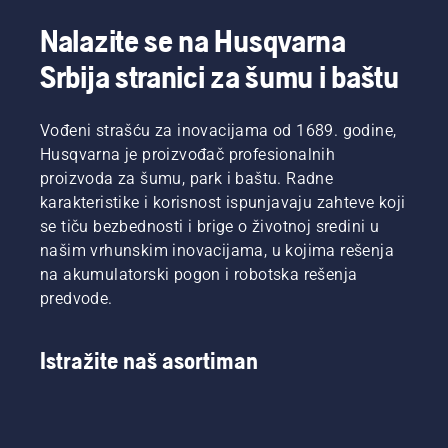
travom i
Da
osnovu
lišćem.
bismo
za
Nalazite se na Husqvarna
vas
savršen
motivisali,
travnjak
Srbija stranici za šumu i baštu
pogledajte
u
naše
narednoj
najvažnije
godini.
Vođeni strašću za inovacijama od 1689. godine,
savete
Kako
Husqvarna je proizvođač profesionalnih
tokom
bismo
proizvoda za šumu, park i baštu. Radne
cele
vas
karakteristike i korisnost ispunjavaju zahteve koji
sezone
inspirisali,
za
prvo
se tiču bezbednosti i brige o životnoj sredini u
održavanje
pogledajte
našim vrhunskim inovacijama, u kojima rešenja
zdravog
naše
na akumulatorski pogon i robotska rešenja
i bujnog
najvažnije
predvode.
travnjaka.
savete
tokom
cele
Istražite naš asortiman
sezone
za
održavanje
zdravog
i bujnog