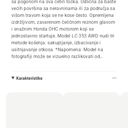
sa pogonom na sva četiri točka. Odlična za bašte
većih površina sa neravninama ili za područja sa
višom travom koja se ne kose često. Opremljena
izdržljivom, zavarenom čeličnom reznom glavom
i snažnim Honda OHC motorom koji se
jednostavno startuje. Model LC 353 AWD nudi tri
metode košenja: sakupljanje, izbacivanje i
usitnjavanje otkosa. *Napomena: Model na
fotografiji može se vizuelno razlikovati od
modela u prodavnici.
Karakteristike