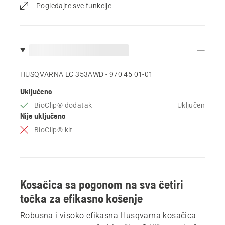
Pogledajte sve funkcije
HUSQVARNA LC 353AWD - 970 45 01‑01
Uključeno
BioClip® dodatak
Uključen
Nije uključeno
BioClip® kit
Kosačica sa pogonom na sva četiri
točka za efikasno košenje
Robusna i visoko efikasna Husqvarna kosačica