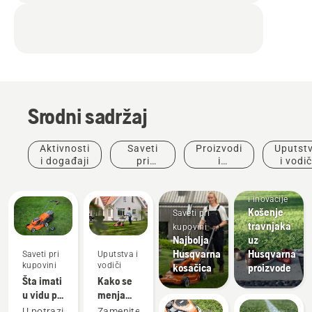
Srodni sadržaj
Aktivnosti
Saveti
Proizvodi
Uputst
i događaji
pri
i
i vodič
kupovini
inovacije
Proizvodi
i inovacije
Košenje
Saveti pri
travnjaka
kupovini
Najbolja
uz
Husqvarna
Husqvarna
Saveti pri
Uputstva i
kupovini
vodiči
kosačica
proizvode
Šta imati
Kako se
u vidu pri
menja
kupovini
ulje u
U potrazi
Zamenite