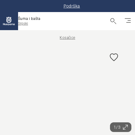
Podrška
Šuma i bašta
Srpski
Kosačice
1/3