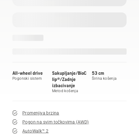
All-wheel drive
Sakupljanje/BioC
53 cm
Pogonski sistem
lip®/Zadnje
Širina košenja
izbacivanje
Metod košenja
Promenjiva brzina
Pogon na svim točkovima (AWD)
AutoWalk™ 2