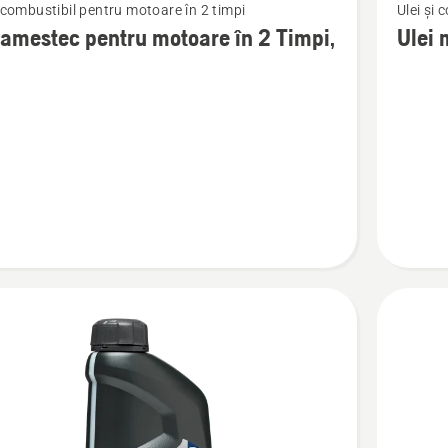
i combustibil pentru motoare în 2 timpi
Ulei și 
mai
 amestec pentru motoare în 2 Timpi,
Ulei 
multe
detalii
despre
Ulei
c
motor
în
e
2
timpi,
Oil
guard