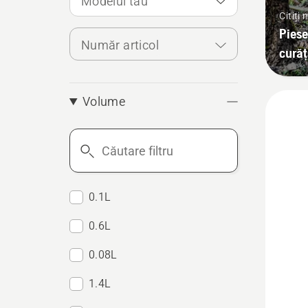
Modelul tău
Citiți
Piese
Număr articol
curăț
Volume
Căutare
filtru
0.1L
0.6L
0.08L
1.4L
Vezi