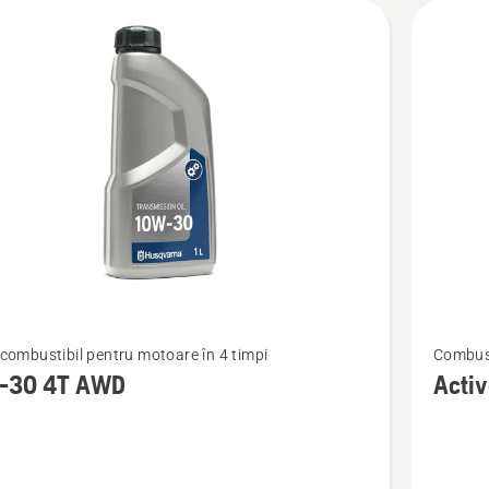
Vezi
i combustibil pentru motoare în 4 timpi
Combusti
mai
-30 4T AWD
Activ
multe
detalii
despre