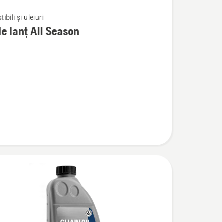
bili și uleiuri
de lanț All Season