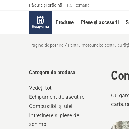
Pădure și grădină
–
RO, Română
Produse
Piese și accesorii
S
Pagina de pornire
Pentru motounelte pentru curăță
Com
Categorii de produse
Vedeți tot
Cu gama
Echipament de ascuțire
carbura
Combustibil și ulei
Întreținere și piese de
schimb
Toate