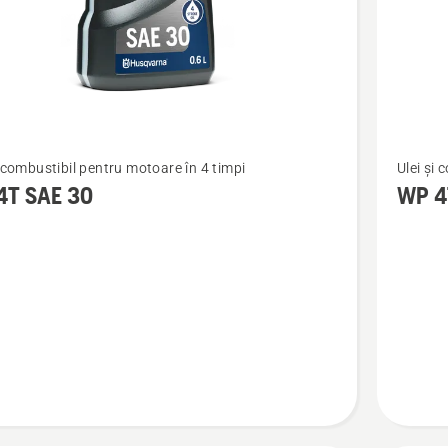
Vezi
i combustibil pentru motoare în 4 timpi
Ulei și 
mai
4T SAE 30
WP 4
multe
detalii
despre
WP 4T
10W/40