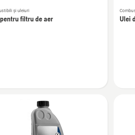
Vezi
tibili și uleiuri
Combusti
mai
 pentru filtru de aer
Ulei 
multe
detalii
despre
Ulei
de
lanț
All
Season