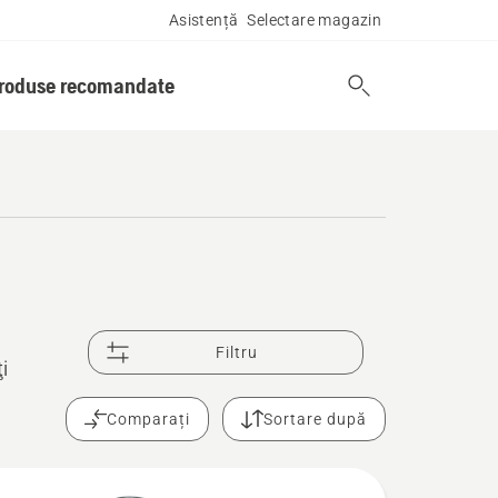
Asistență
Selectare magazin
produse recomandate
Filtru
i
Comparați
Sortare după