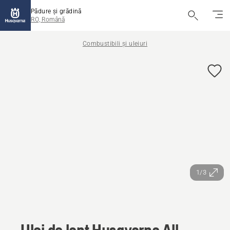
Pădure și grădină
RO, Română
Combustibili și uleiuri
1/3
Ulei de lanț Husqvarna All