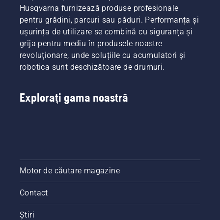
Aceasta
realiza
H. Și
şi
Husqvarna furnizează produse profesionale
prelungește
personal.
sunt cei
murdărie.
pentru grădini, parcuri sau păduri. Performanța și
durata
mai
Există
ușurința de utilizare se combină cu siguranța și
de viață
exigenți
două
grija pentru mediu în produsele noastre
a șinei
dintre
moduri
de ghidaj
revoluționare, unde soluțiile cu acumulatori și
utilizatorii
de a
și a
noștri.
evacua
robotica sunt deschizătoare de drumuri.
lanțului.
uleiul.
Urmați
Ambele
instrucțiunile
sunt
Explorați gama noastră
din acest
prezentate
scurt
în acest
videoclip
videoclip.
pentru a
vedea
cum să
verificați
Motor de căutare magazine
dacă
sistemul
de
Contact
lubrifiere
a
Știri