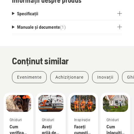
Informații despre produs
Specificații
Manuale și documente
(
1
)
Conținut similar
Evenimente
Achiziționare
Inovații
Ghi
Ghiduri
Ghiduri
Inspirație
Ghiduri
Cum
Aveți
Faceți
Cum
verificați
grijă de
cunoștință
înlocuiți