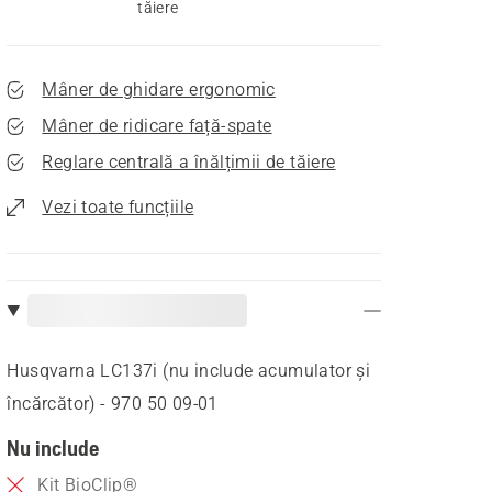
tăiere
Mâner de ghidare ergonomic
Mâner de ridicare față-spate
Reglare centrală a înălțimii de tăiere
Vezi toate funcțiile
Husqvarna LC137i (nu include acumulator și
încărcător) - 970 50 09‑01
Nu include
Kit BioClip®