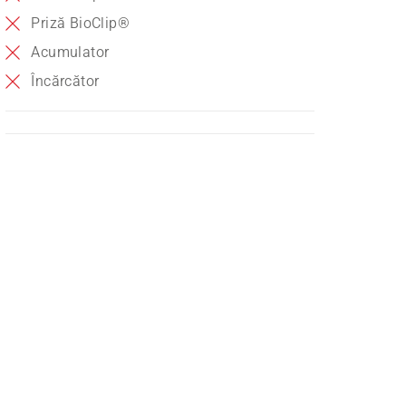
Priză BioClip®
Acumulator
Încărcător