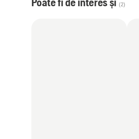
Poate fi de interes și
(
2
)