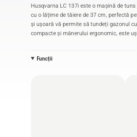
Husqvarna LC 137i este o mașină de tuns g
cu o lățime de tăiere de 37 cm, perfectă 
și ușoară vă permite să tundeți gazonul cu 
compacte și mânerului ergonomic, este ușor
înguste. Mânerul reglabil și ușor de pliat ș
fac mașina ușor de depozitat și de transpo
Funcții
când este strânsă. Compatibil cu sistemu