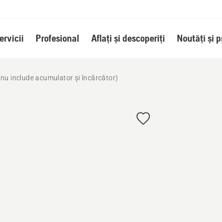
ervicii
Profesional
Aflați și descoperiți
Noutăți și 
(nu include acumulator și încărcător)