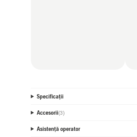
Specificații
Accesorii
(
3
)
Asistență operator