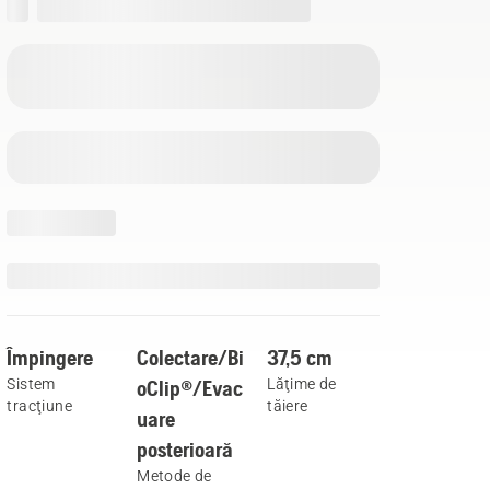
Împingere
Colectare/Bi
37,5 cm
Sistem
oClip®/Evac
Lăţime de
tracţiune
tăiere
uare
posterioară
Metode de