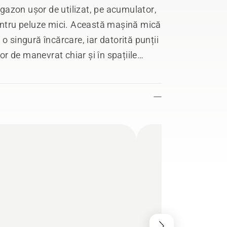
azon ușor de utilizat, pe acumulator,
pentru peluze mici. Această mașină mică
o singură încărcare, iar datorită punții
 de manevrat chiar și în spațiile
i cele două mânere de ridicare integrate
rtat, lăsând o amprentă mică la sol
l de acumulatori Husqvarna de 36 V.