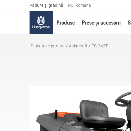
Pădure și grădină
–
RO, Română
Produse
Piese și accesorii
S
Pagina de pornire
Asistență
TC 242T