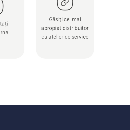
Găsiți cel mai
tați
apropiat distribuitor
rna
cu atelier de service