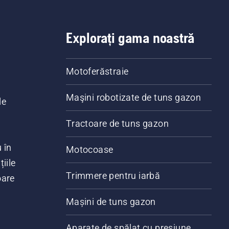
Explorați gama noastră
Motoferăstraie
Maşini robotizate de tuns gazon
le
Tractoare de tuns gazon
 în
Motocoase
iile
Trimmere pentru iarbă
oare
Mașini de tuns gazon
Aparate de spălat cu presiune