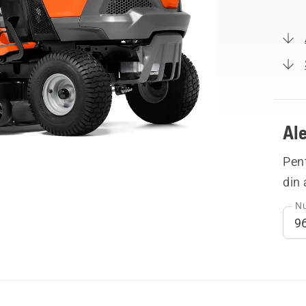
Ale
Pent
din 
Nu