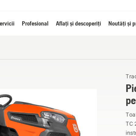
ervicii
Profesional
Aflați și descoperiți
Noutăți și 
Tra
Pi
pe
Toat
TC 
inst