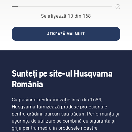
din sute
Cățărare
este
de orașe
în Arbori
necesar.
din peste
Se afișează 10 din 168
60 de
țări de
pe glob.
AFIȘEAZĂ MAI MULT
Sunteți pe site-ul Husqvarna
România
Cu pasiune pentru inovație încă din 1689,
Husqvarna furnizează produse profesionale
pentru grădini, parcuri sau păduri. Performanța și
ușurința de utilizare se combină cu siguranța și
grija pentru mediu în produsele noastre