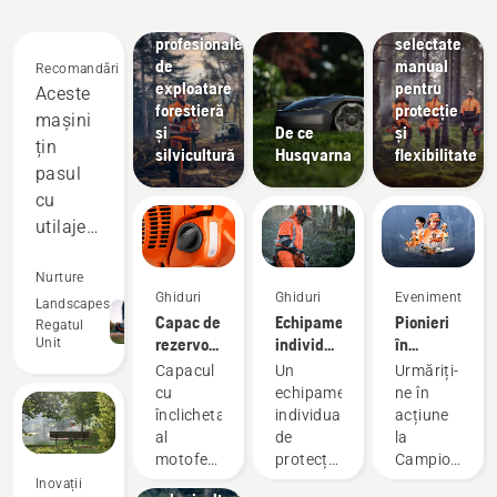
Soluții
Echipamente
Materiale
profesionale
selectate
de
manual
Recomandări
exploatare
pentru
Aceste
forestieră
protecție
mașini
și
De ce
și
țin
silvicultură
Husqvarna
flexibilitate
pasul
cu
utilajele
cu
motor
Nurture
Ghiduri
Ghiduri
Evenimente
în doi
Landscapes
Capac de
Echipament
Pionieri
Regatul
timpi și
rezervor
individual
în
Unit
le
cu
de
motoferăstrai
Capacul
Un
Urmăriți-
depășesc
înclichetare
protecție
din 1959
Soluții
cu
echipament
ne în
O gamă
Husqvarna:
performanțele
înclichetare
individual
acțiune
largă de
Ghiduri
al
de
la
din
consumabile
de
motoferăstraielor
protecție
Campionatul
multe
pentru
spălare
Husqvarna
curat și
mondial
Inovații
puncte