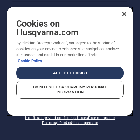
Alte site-uri Husqvarna
Cookies on
Husqvarna.com
By clicking “Accept Cookies”, you agree to the storing of
cookies on your device to enhance site navigation, analyze
site usage, and assist in our marketing efforts.
Cookie Policy
ACCEPT COOKIES
© Husqvarna AB (publ). Toate drepturile rezervate.
Prețurile prezentate includ TVA și sunt prețuri
DO NOT SELL OR SHARE MY PERSONAL
recomandate pentru comercializarea cu amănuntul.
INFORMATION
Husqvarna își rezervă dreptul de a face modificări în
structura de prețuri. Promoțiile se desfășoară în limita
stocului disponibil.
Politica privind modulele cookie
Condiții de utilizare
Notificare privind confidențialitatea
Date companie
Raportați încălcările suspectate