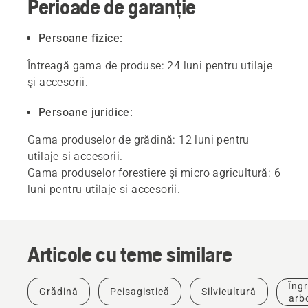
Perioade de garanție
Persoane fizice:
Întreagă gama de produse: 24 luni pentru utilaje
şi accesorii.
Persoane juridice:
Gama produselor de grădină: 12 luni pentru
utilaje si accesorii.
Gama produselor forestiere și micro agricultură: 6
luni pentru utilaje si accesorii.
Articole cu teme similare
Inovații
Îmbrăcăminte
de
Îngr
Grădină
Peisagistică
Silvicultură
protecție
arbo
Husqvarna: