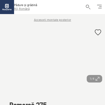
Pădure și grădină
RO, Română
Accesorii montate posterior
1/4
Remorcă 275