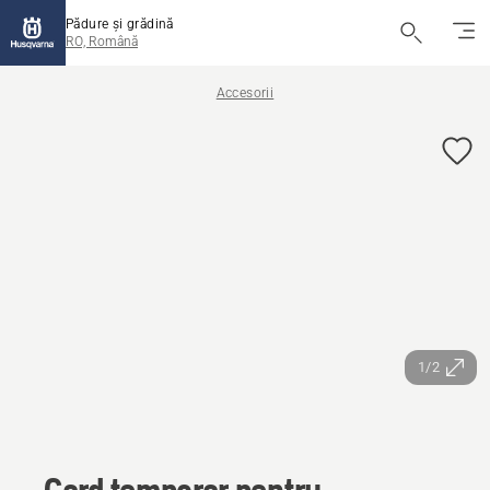
Pădure și grădină
RO, Română
Accesorii
1/2
Gard temporar pentru