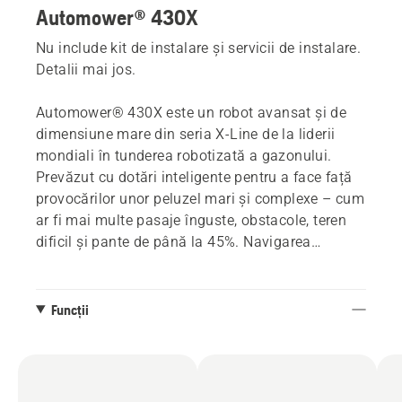
Automower® 430X
Nu include kit de instalare și servicii de instalare.
Detalii mai jos.
Automower® 430X este un robot avansat și de
dimensiune mare din seria X-Line de la liderii
mondiali în tunderea robotizată a gazonului.
Prevăzut cu dotări inteligente pentru a face față
provocărilor unor peluzel mari și complexe – cum
ar fi mai multe pasaje înguste, obstacole, teren
dificil și pante de până la 45%. Navigarea
asistată de GPS și o serie de funcții, inclusiv
Automower® Connect, îl recomandă ca soluție
inteligentă pentru a vă menține gazonul verde,
Funcții
sănătos și tăiat perfect.
Aplicația Automower® Connect vă oferă
controlul: urmăriți, interacționați și sunteți