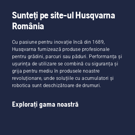
Liljenberg,
robotizată
îngrijitor
Automower®
Sunteți pe site-ul Husqvarna
șef de
un
terenuri
gazon
România
la
mai bun
stadionul
decât
național
unul
Cu pasiune pentru inovație încă din 1689,
de fotbal
tuns cu
Husqvarna furnizează produse profesionale
din
o
Suedia,
mașină
pentru grădini, parcuri sau păduri. Performanța și
Friends
convențională?
ușurința de utilizare se combină cu siguranța și
Arena.
Judecătorul
grija pentru mediu în produsele noastre
Rezultatele
și juriul,
revoluționare, unde soluțiile cu acumulatori și
pe care
reveniți
robotica sunt deschizătoare de drumuri.
le
la locul
preconizează
faptei,
vor
sunt
Explorați gama noastră
proveni
Simeon
dintr-un
Liljenberg,
test ce
director
urmează
de
a fi
întreținere
efectuat.
a