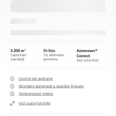
3.200 m²
Fir fizic
Automower®
Capacitate
Tip delimitare
Connect
suprafață
perimetru
App controlled
Control din aplicație
Abordare automată a spaţiilor înguste
Temporizator meteo
Vezi toate funcțiile