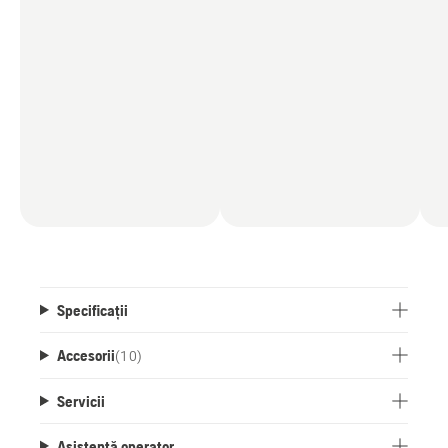
permanent informat prin atingerea unui ecran,
oriunde v-ați afla în lume.
Pentru instalare aveți nevoie de un Kit de
instalare cu cablu de perimetru, disponibil ca
accesoriu în trei variante de lungime.
*Serviciile de instalare sunt prestate contra cost
de către distrbuitorii autorizați pentru acest tip de
produse, nefiind incluse în prețul utilajului.
Specificații
Accesorii
(
10
)
Servicii
Asistență operator