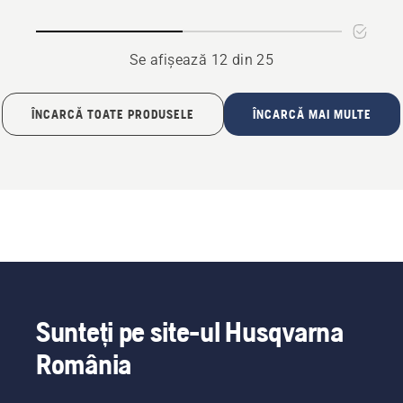
zăpadă
cuțite
seria
mobile
300
pentru
Se afișează 12 din 25
vegetație
sălbatică
(Seria
ÎNCARCĂ TOATE PRODUSELE
ÎNCARCĂ MAI MULTE
R300)
Sunteți pe site-ul Husqvarna
România