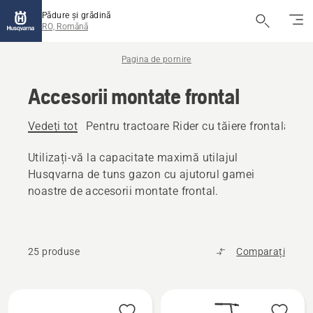
Pădure și grădină
RO, Română
Pagina de pornire
Accesorii montate frontal
Vedeți tot
Pentru tractoare Rider cu tăiere frontală
Ac
Utilizați-vă la capacitate maximă utilajul
Husqvarna de tuns gazon cu ajutorul gamei
noastre de accesorii montate frontal.
25 produse
Comparați
Toate