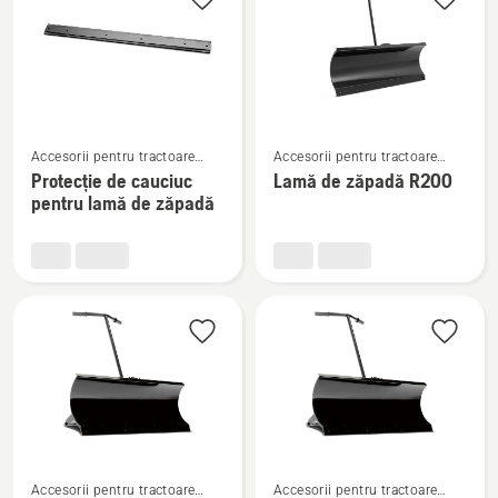
produsele
Vezi
Vezi
Accesorii pentru tractoare
Accesorii pentru tractoare
mai
mai
Rider cu tăiere frontală, cu
Rider cu tăiere frontală, cu
Protecție de cauciuc
Lamă de zăpadă R200
multe
multe
montare în față
montare în față
pentru lamă de zăpadă
detalii
detalii
despre
despre
Protecție
Lamă
de
de
cauciuc
zăpadă
pentru
R200
lamă
de
zăpadă
Vezi
Vezi
Accesorii pentru tractoare
Accesorii pentru tractoare
mai
mai