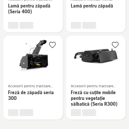
mai
mai
Rider cu tăiere frontală, cu
Lamă pentru zăpadă
Lamă pentru zăpadă
multe
multe
montare în față
(Seria 400)
detalii
detalii
despre
despre
Lamă
Lamă
pentru
pentru
zăpadă
zăpadă
(Seria
400)
Vezi
Vezi
Accesorii pentru tractoare
Accesorii pentru tractoare
mai
mai
Rider cu tăiere frontală, cu
Rider cu tăiere frontală, cu
Freză de zăpadă seria
Freză cu cuțite mobile
multe
multe
montare în față
montare în față
300
pentru vegetație
detalii
detalii
sălbatică (Seria R300)
despre
despre
Freză
Freză
de
cu