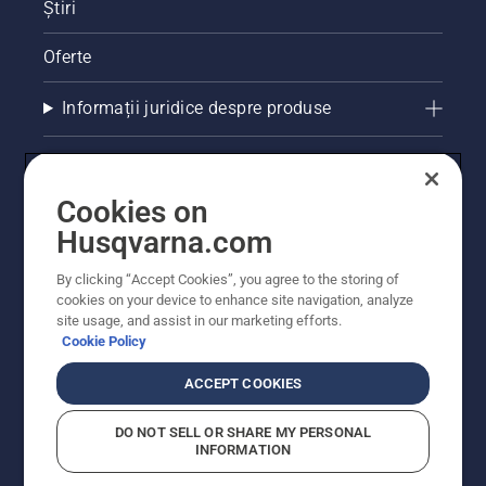
Știri
Oferte
Informații juridice despre produse
Alte site-uri Husqvarna
Cookies on
Husqvarna.com
By clicking “Accept Cookies”, you agree to the storing of
cookies on your device to enhance site navigation, analyze
site usage, and assist in our marketing efforts.
Cookie Policy
ACCEPT COOKIES
© Husqvarna AB (publ). Toate drepturile rezervate.
Prețurile prezentate includ TVA și sunt prețuri
DO NOT SELL OR SHARE MY PERSONAL
recomandate pentru comercializarea cu amănuntul.
INFORMATION
Husqvarna își rezervă dreptul de a face modificări în
structura de prețuri. Promoțiile se desfășoară în limita