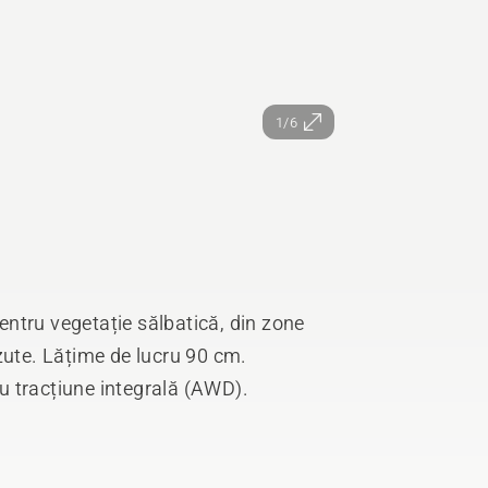
1/6
pentru vegetație sălbatică, din zone
zute. Lățime de lucru 90 cm.
 tracțiune integrală (AWD).