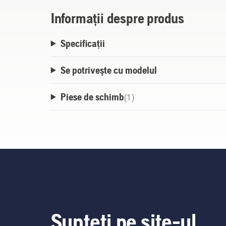
Informații despre produs
Specificații
Se potriveşte cu modelul
Piese de schimb
(
1
)
Sunteți pe site-ul