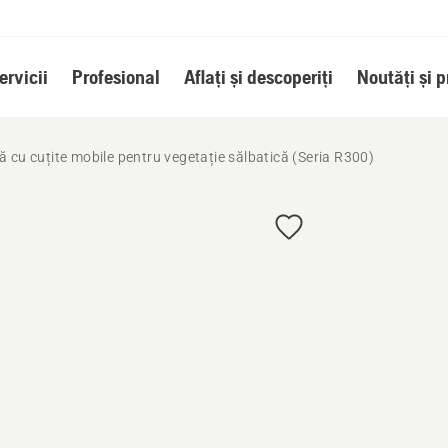
ervicii
Profesional
Aflați și descoperiți
Noutăți și 
ă cu cuțite mobile pentru vegetație sălbatică (Seria R300)