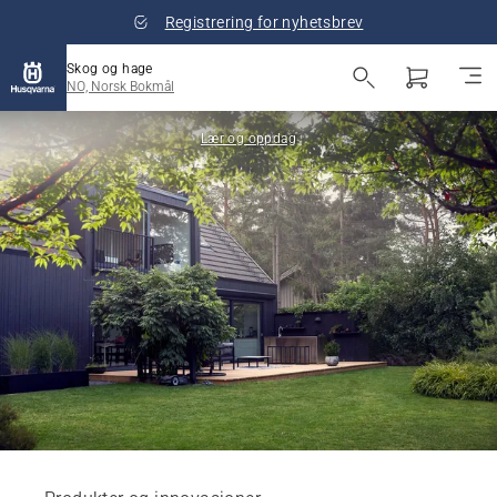
Registrering for nyhetsbrev
Skog og hage
NO, Norsk Bokmål
Lær og oppdag