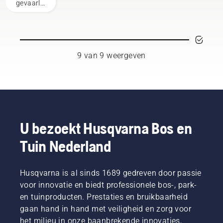
vinden.
gevaarlijk
En ze
beweegt.
zijn.
zijn onze
Dit
Maar als
meest
verlengt
u enkele
veeleisende
de
grondregels
gebruikers.
levensduur
in acht
9 van 9 weergeven
van
neemt,
zaagblad
hoeft u
en
niet
ketting.
onzeker
Volg de
te zijn en
instructies
kunt u
in deze
zich
U bezoekt Husqvarna Bos en
korte
concentreren
video om
Tuin Nederland
op de
te leren
taak die
hoe u
voor u
controleert
ligt.
Husqvarna is al sinds 1689 gedreven door passie
of uw
voor innovatie en biedt professionele bos-, park-
kettingsmeer
en tuinproducten. Prestaties en bruikbaarheid
juist
gaan hand in hand met veiligheid en zorg voor
werkt.
Controleer
het milieu in onze baanbrekende innovaties,