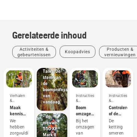
Gerelateerde inhoud
Verhalen
&
Activiteiten &
Producten &
Koopadvies
inspiratie
gebeurtenissen
vernieuwingen
Husqvarna
Tree
Talks: De
stem van
de
boomprofessionals
Producten
van
Verhalen
Instructies
Instructies
&
&
&
&
vandaag.
vernieuwingen
inspiratie
handleidingen
handleidingen
Maak
Boom
Controleren
#NEWCHAINSAWGENERATION
kennis
omzagen?
of de
- de
met het
In 6
kettingsmerin
We
Bij het
De
nieuwe
Husqvarna
stappen
op uw
hebben
omzagen
ketting
550 XP®
H-Team -
een
kettingzaag
zorgvuldig
van
smeren
Mark II