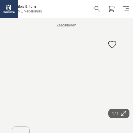
Bos & Tuin
NL, Nederlands
Zaagbladen
1/1