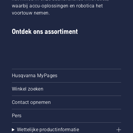
eerst uw
waarbij accu-oplossingen en robotica het
oliepeil.
voortouw nemen.
Start uw
kettingzaag
en
Ontdek ons assortiment
controleer
of de
kettingrem
is
uitgeschakeld
Laat de
motor
van de
Husqvarna MyPages
kettingzaag
een paar
Winkel zoeken
centimeter
van de
Contact opnemen
boomstam
op
Pers
toeren
komen.
Olie op
Wettelijke productinformatie