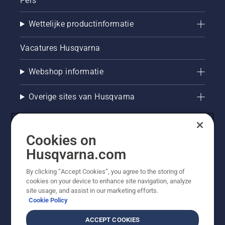
Pers
Wettelijke productinformatie
Vacatures Husqvarna
Webshop informatie
Overige sites van Husqvarna
Cookies on
Husqvarna.com
By clicking “Accept Cookies”, you agree to the storing of
cookies on your device to enhance site navigation, analyze
site usage, and assist in our marketing efforts.
Cookie Policy
© Husqvarna AB (publ). Alle rechten voorbehouden. De
getoonde prijzen zijn consumentenadviesprijzen. Alle
ACCEPT COOKIES
vermelde prijzen zijn adviesverkoopprijzen (incl. BTW),