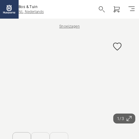
Bos & Tuin
NL, Nederlands
Snoeizagen
1/3