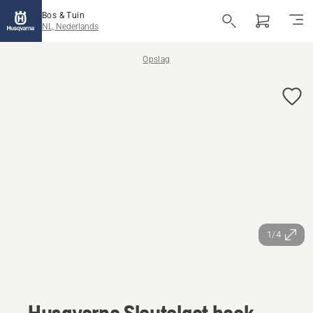
Bos & Tuin
NL, Nederlands
Opslag
1/4
Husqvarna Sleutelgat haak