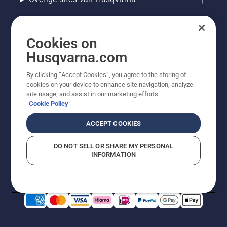
Cookies on
Husqvarna.com
By clicking “Accept Cookies”, you agree to the storing of
cookies on your device to enhance site navigation, analyze
site usage, and assist in our marketing efforts.
Cookie Policy
© Husqvarna AB (publ). Alle rechten voorbehouden. De
getoonde prijzen zijn consumentenadviesprijzen. Alle
ACCEPT COOKIES
vermelde prijzen zijn adviesverkoopprijzen (incl. BTW),
tenzij het product beschikbaar is voor directe aankoop.
DO NOT SELL OR SHARE MY PERSONAL
Cookiebeleid
Gebruiksvoorwaarden
Privacyverklaring
INFORMATION
Bedrijfsgegevens
Report Suspected Violations