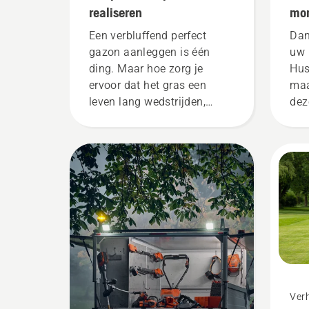
realiseren
mon
pro
Een verbluffend perfect
Dank
zit
gazon aanleggen is één
uw 
ding. Maar hoe zorg je
voo
Hus
ervoor dat het gras een
maa
leven lang wedstrijden,
dez
sporten en tuinieren
wer
overleeft zonder helemaal
doe
uitgedund te raken? Kan dat
sei
eigenlijk wel? We zochten de
beste prof in de branche op
om die vraag te
beantwoorden.
Verh