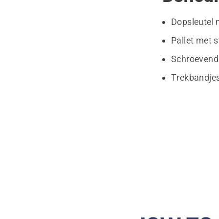
Dopsleutel 
Pallet met s
Schroevend
Trekbandje