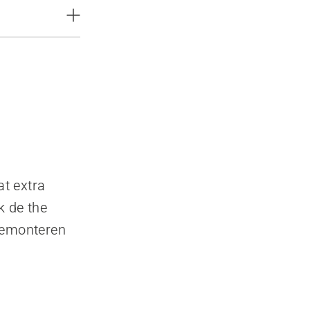
t extra
k de the
 demonteren