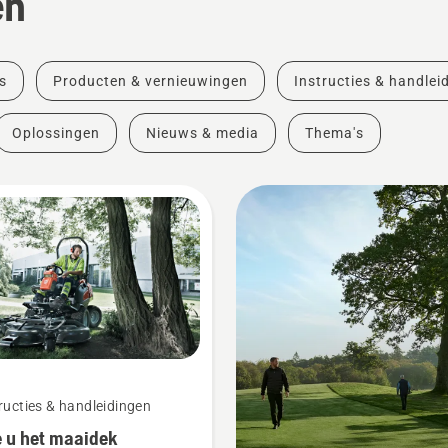
en
s
Producten & vernieuwingen
Instructies & handlei
Oplossingen
Nieuws & media
Thema's
ructies & handleidingen
 u het maaidek