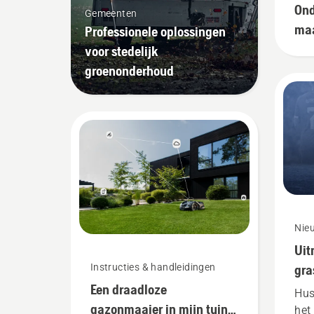
Ond
Gemeenten
ma
Professionele oplossingen
voor stedelijk
groenonderhoud
Nie
Uit
Instructies & handleidingen
gra
Een draadloze
Hus
gazonmaaier in mijn tuin
het