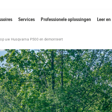
soires
Services
Professionele oplossingen
Leer en
t op uw Husqvarna P500 en demonteert