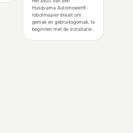
Het bezit van een
Husqvarna Automower®-
robotmaaier draait om
gemak en gebruiksgemak, te
beginnen met de installatie.
Of u nu geen ervaring met
robotmaaiers hebt of
simpelweg uw
mogelijkheden aan het
verkennen bent: er zijn
verschillende
installatiemethoden
beschikbaar die aan uw
behoeften voldoen.
Husqvarna biedt twee
mogelijkheden: draadloze
installatie via
satelliettechnologie of
installatie met fysieke