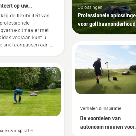
teert op uw
Oplossingen
fessionele Husqvarna-
Professionele oplossing
zij de flexibiliteit van
maaier met maaidek
voor golfbaanonderhoud
professionele
raan
qvarna-zitmaaier met
idek vooraan kunt u
e snel aanpassen aan de
kzaamheden die u te
n staan of aan nieuwe
zoenstaken.
Verhalen & inspiratie
De voordelen van
autonoom maaien voor
alen & inspiratie
greenkeepers