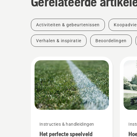
Gerelateerde artikel
Activiteiten & gebeurtenissen
Koopadvie
Verhalen & inspiratie
Beoordelingen
Instructies & handleidingen
Inst
Het perfecte speelveld
Hoe