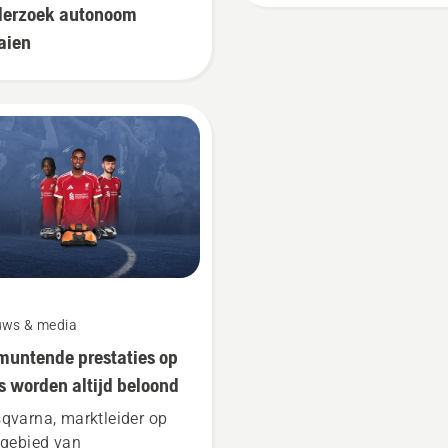
erzoek autonoom
aien
uws & media
muntende prestaties op
s worden altijd beloond
qvarna, marktleider op
 gebied van