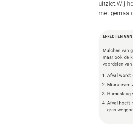
uitziet.Wij 
met gemaaid
EFFECTEN VA
Mulchen van gr
maar ook de kw
voordelen van
Afval wordt
Microleven 
Humuslaag w
Afval hoeft 
gras weggooi