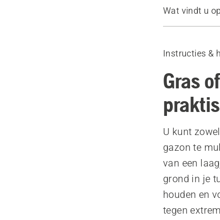
Wat vindt u o
Effecten va
wanneer gra
Instructies & 
Hoe u de mu
Wanneer blad
Gras o
Blad mulchen
praktis
Aanbevolen 
U kunt zowel
gazon te mu
van een laag
grond in je 
houden en vo
tegen extrem