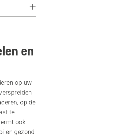
elen en
aderen op uw
verspreiden
aderen, op de
ast te
hermt ook
ooi en gezond