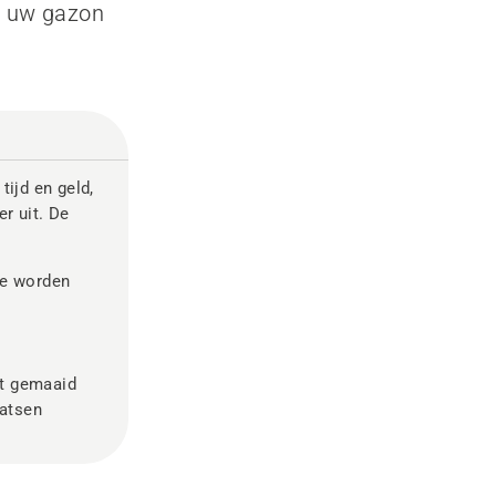
an uw gazon
tijd en geld,
er uit. De
te worden
nt gemaaid
aatsen