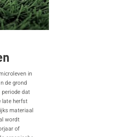
en
microleven in
an de grond
n periode dat
 late herfst
ijks materiaal
al wordt
rjaar of