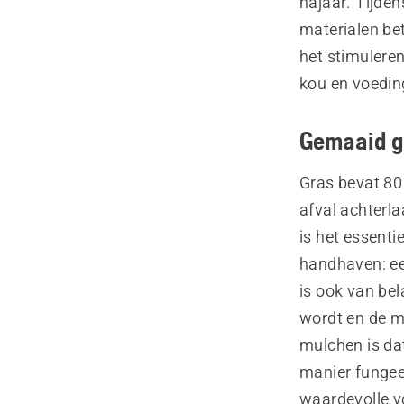
najaar. Tijde
materialen be
het stimuleren
kou en voedin
Gemaaid g
Gras bevat 80
afval achterla
is het essenti
handhaven: ee
is ook van bel
wordt en de m
mulchen is da
manier fungeer
waardevolle v