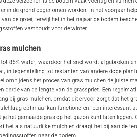
ns deze seizoenen is de bodem vaak vochtig en kunnen 
ter in de grond opgenomen worden. In het voorjaar help
 van de groei, terwijl het in het najaar de bodem besch
gsstoffen vasthoudt voor de winter.
ras mulchen
 tot 85% water, waardoor het snel wordt afgebroken en
at, in tegenstelling tot restanten van andere dode plant
eel om tijdens het proces van gras mulchen de juiste m
n derde van de lengte van de grasspriet. Een regelmat
ang bij gras mulchen, omdat dit ervoor zorgt dat het gra
ulchlaag optimaal kan functioneren. Een interessant a
t je het gemaaide gras op het gazon kunt laten liggen.
t het als natuurlijke mulch en draagt het bij aan de te
oedingsstoffen naar de bodem.