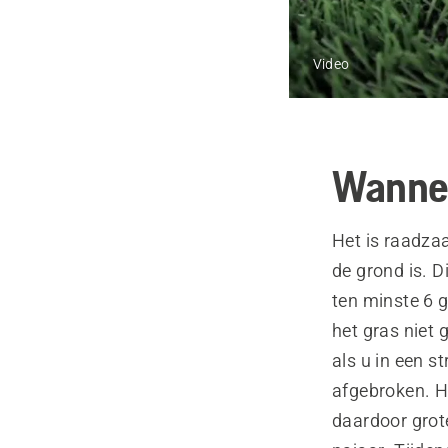
Video
Wannee
Het is raadzaa
de grond is. D
ten minste 6 g
het gras niet 
als u in een 
afgebroken. H
daardoor grote