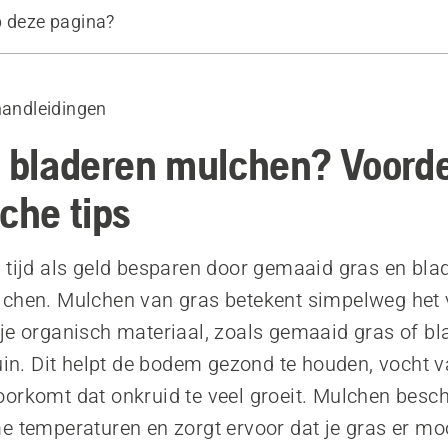
p deze pagina?
n mulchen
s en bladeren mulchen
handleidingen
lchkit installeert op uw Husqvarna-gazonmaaier
 bij elkaar harken
f bladeren mulchen? Voord
 in verschillende delen van de wereld
che tips
producten
 tijd als geld besparen door gemaaid gras en bl
lchen. Mulchen van gras betekent simpelweg het 
je organisch materiaal, zoals gemaaid gras of bl
tuin. Dit helpt de bodem gezond te houden, vocht v
orkomt dat onkruid te veel groeit. Mulchen besc
e temperaturen en zorgt ervoor dat je gras er m