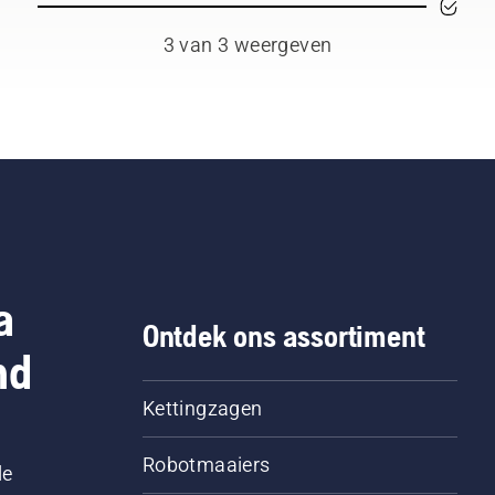
minder vermoeidheid tij
het gebruik, waardoor u
3 van 3 weergeven
langer kunt werken zond
te pauzeren.
a
Ontdek ons assortiment
nd
Kettingzagen
Robotmaaiers
le