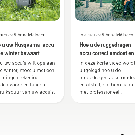
ructies & handleidingen
Instructies & handleidingen
 u uw Husqvarna-accu
Hoe u de ruggedragen
de winter bewaart
accu correct omdoet en
afstelt
 u uw accu's wilt opslaan
In deze korte video word
de winter, moet u met een
uitgelegd hoe u de
r dingen rekening
ruggedragen accu omdo
den voor een langere
en afstelt, om hem same
ruiksduur van uw accu's.
met professioneel
accugereedschap van
Husqvarna te gebruiken.
Een goed passende,
ruggedragen accu zorgt
voor meer draagcomfort