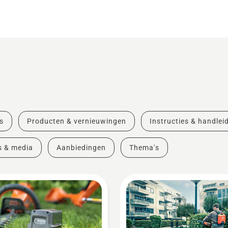
s
Producten & vernieuwingen
Instructies & handlei
s & media
Aanbiedingen
Thema's