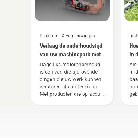
Producten & vernieuwingen
Inst
Verlaag de onderhoudstijd
Hoe
van uw machinepark met
in 
accumachines
Dagelijks motoronderhoud
Als
is een van die tijdrovende
in 
dingen die uw werk kunnen
paa
verstoren als professional.
hou
Met producten die op accu's
geb
werken, wordt dat gedoe
aanzienlijk verminderd.