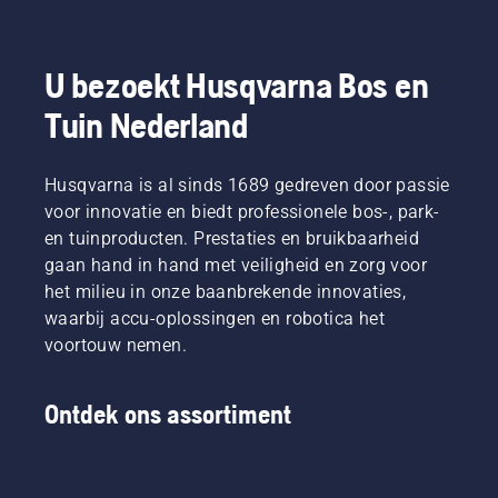
producten
meer
gebruikt
niveau”,
die op
draagcomfort
bij het
aldus
accu's
en
maaien
Johan
werken,
minder
van dun
Svennung,
U bezoekt Husqvarna Bos en
wordt
vermoeidheid
gras.
Product
Tuin Nederland
dat
tijdens
Druk
Manager
gedoe
het
gewoon
draagbare
aanzienlijk
gebruik,
op een
elektrische
verminderd.
Husqvarna is al sinds 1689 gedreven door passie
waardoor
knop op
producten
u langer
de
en
voor innovatie en biedt professionele bos-, park-
kunt
accutrimmer
accumachine
en tuinproducten. Prestaties en bruikbaarheid
werken
om de
bij
gaan hand in hand met veiligheid en zorg voor
zonder
savE-
Husqvarna.
het milieu in onze baanbrekende innovaties,
te
modus
waarbij accu-oplossingen en robotica het
pauzeren.
in of uit
te
voortouw nemen.
schakelen.
Ontdek ons assortiment