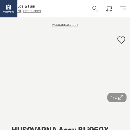
Bos & Tuin
NL, Nederlands
Accuapparatuur
1/2
HUSQVARNA Accu BLi950X