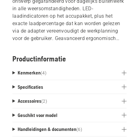
ontwerp gegarandeerd voor dagelijks buitenwerk
in alle weersomstandigheden. LED-
laadindicatoren op het accupakket, plus het
exacte laadpercentage dat kan worden gelezen
via de adapter vereenvoudigt de werkplanning
voor de gebruiker. Geavanceerd ergonomisch
harnas zorgt voor een perfecte pasvorm, en het
gemakkelijk afneembare Accupakket betekent dat
Productinformatie
gebruikers de accu's vrij kunnen wisselen zonder
van harnas te wisselen. Afneembare steunvoet
Kenmerken
(
4
)
voor vrijstaand gebruik zorgt voor de hele dag
comfort en productiviteit, en vermindert het risico
Specificaties
dat het harnas nat en vuil wordt.
Accessoires
(
2
)
Geschikt voor model
Handleidingen & documenten
(
6
)