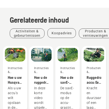
Gerelateerde inhoud
Activiteiten &
Producten &
Koopadvies
gebeurtenissen
vernieuwingen
Instructies
Instructies
Instructies
Producten
&
&
&
&
handleidingen
handleidingen
handleidingen
vernieuwingen
Hoe u uw
Hoe u de
Hoe u de
Ruggedragen
Husqvarna-
ruggedragen
savE-
accu: Een
accu in
accu
modus op
revolutie
Als u uw
In deze
De savE-
Kracht
de winter
correct
uw accu-
in
accu's
korte
modus
en
bewaart
omdoet
grastrimmer
draagbaar
wilt
video
op de
duurzaamhei
en
gebruikt
elektrisch
opslaan
wordt
accu-
of een
afstelt
gereedschap
in de
uitgelegd
grastrimmer
laag