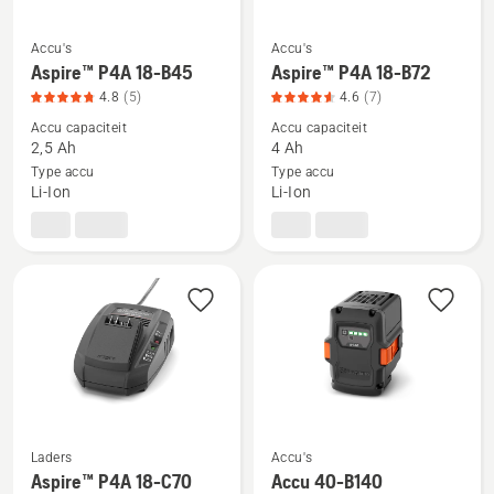
Accu's
Accu's
Bekijk
Bekijk
Aspire™ P4A 18-B45
Aspire™ P4A 18-B72
meer
meer
4.8
(5)
4.6
(7)
details
details
Accu capaciteit
Accu capaciteit
over
over
2,5 Ah
4 Ah
Aspire™
Aspire™
Type accu
Type accu
Li-Ion
Li-Ion
P4A
P4A
18-
18-
B45,
B72,
productbeoordeling
productbeoordeling
4.8
4.6
van
van
5
5
Laders
Accu's
Bekijk
Bekijk
Aspire™ P4A 18-C70
Accu 40-B140