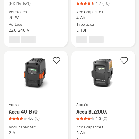
meer
meer
(No reviews)
4.7
(10)
details
details
Vermogen
Accu capaciteit
over
over
70 W
4 Ah
Aspire™
Accu
Voltage
Type accu
220-240 V
Li-Ion
P4A
40-
18-
B140,
C70
productbeoordeling
4.7
van
5
Accu's
Accu's
Bekijk
Bekijk
Accu 40-B70
Accu BLi200X
meer
meer
4.0
(9)
4.3
(3)
details
details
Accu capaciteit
Accu capaciteit
over
over
2 Ah
5 Ah