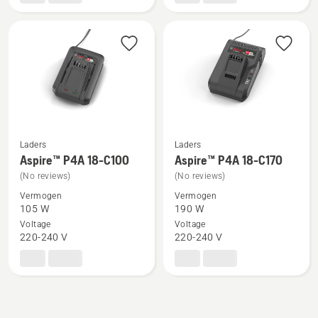
B72
Power
Plus,
productbeoordeling
5
van
5
Laders
Laders
Bekijk
Bekijk
Aspire™ P4A 18-C100
Aspire™ P4A 18-C170
meer
meer
(No reviews)
(No reviews)
details
details
Vermogen
Vermogen
over
over
105 W
190 W
Aspire™
Aspire™
Voltage
Voltage
220-240 V
220-240 V
P4A
P4A
18-
18-
C100
C170