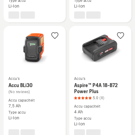
Accu
Accu
Type accu
Type accu
Li-Ion
Li-Ion
40-
BLi200X,
B70,
productbeoordeling
productbeoordeling
4.3
4
van
van
5
5
Accu's
Accu's
Accu BLi30
Aspire™ P4A 18-B72
Bekijk
Bekijk
Power Plus
(No reviews)
meer
meer
5.0
(8)
details
details
Accu capaciteit
7,5 Ah
Accu capaciteit
over
over
4 Ah
Type accu
Accu
Aspire™
Li-Ion
Type accu
BLi30
P4A
Li-Ion
18-