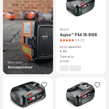
producten
Accu's
Bekijk
Aspire™ P4A 18-B108
meer
5.0
(2)
details
Accu capaciteit
over
6 Ah
Aspire™
Type accu
Li-Ion
P4A
Meer lezen
Accuapparatuur
18-
B108,
productbeoordeling
5
van
5