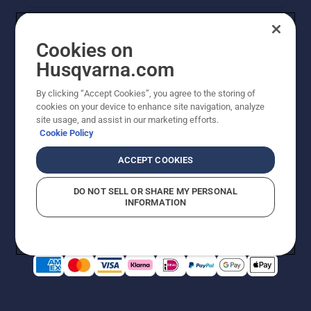
Cookies on
Husqvarna.com
By clicking “Accept Cookies”, you agree to the storing of
cookies on your device to enhance site navigation, analyze
site usage, and assist in our marketing efforts.
Cookie Policy
© Husqvarna AB (publ). Alle rechten voorbehouden. De
getoonde prijzen zijn consumentenadviesprijzen. Alle
ACCEPT COOKIES
vermelde prijzen zijn adviesverkoopprijzen (incl. BTW),
tenzij het product beschikbaar is voor directe aankoop.
DO NOT SELL OR SHARE MY PERSONAL
Cookiebeleid
Gebruiksvoorwaarden
Privacyverklaring
INFORMATION
Bedrijfsgegevens
Report Suspected Violations