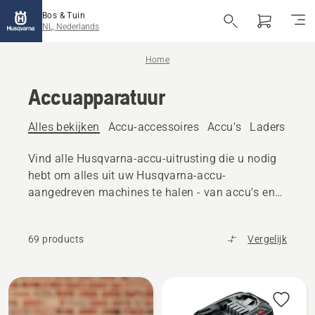
Bos & Tuin
NL, Nederlands
Home
Accuapparatuur
Alles bekijken
Accu-accessoires
Accu's
Laders
Acc
Vind alle Husqvarna-accu-uitrusting die u nodig
hebt om alles uit uw Husqvarna-accu-
aangedreven machines te halen - van accu's en
laders tot accessoires en transportkisten
69 products
Vergelijk
Bekijk
alle