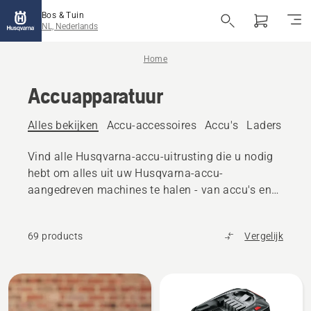
Bos & Tuin
NL, Nederlands
Home
Accuapparatuur
Alles bekijken
Accu-accessoires
Accu's
Laders
Acc
Vind alle Husqvarna-accu-uitrusting die u nodig
hebt om alles uit uw Husqvarna-accu-
aangedreven machines te halen - van accu's en
laders tot accessoires en transportkisten
69 products
Vergelijk
Bekijk
alle