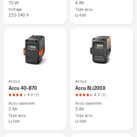
70 W
4 Ah
Aspire™
Accu
Voltage
Type accu
P4A
40-
220-240 V
Li-Ion
18-
B140,
C70
productbeoordeling
4.7
van
5
Accu's
Accu's
Bekijk
Bekijk
Accu 40-B70
Accu BLi200X
meer
meer
4.0
(9)
4.3
(3)
details
details
Accu capaciteit
Accu capaciteit
over
over
2 Ah
5 Ah
Accu
Accu
Type accu
Type accu
40-
BLi200X,
Li-Ion
Li-Ion
B70,
productbeoordeling
productbeoordeling
4.3