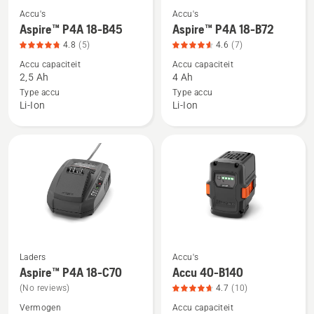
Accu's
Accu's
Bekijk
Bekijk
Aspire™ P4A 18-B45
Aspire™ P4A 18-B72
meer
meer
4.8
(5)
4.6
(7)
details
details
Accu capaciteit
Accu capaciteit
over
over
2,5 Ah
4 Ah
Aspire™
Aspire™
Type accu
Type accu
P4A
P4A
Li-Ion
Li-Ion
18-
18-
B45,
B72,
productbeoordeling
productbeoordeling
4.8
4.6
van
van
5
5
Laders
Accu's
Bekijk
Bekijk
Aspire™ P4A 18-C70
Accu 40-B140
meer
meer
(No reviews)
4.7
(10)
details
details
Vermogen
Accu capaciteit
over
over