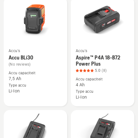
4
van
van
5
5
Accu's
Accu's
Bekijk
Bekijk
Accu BLi30
Aspire™ P4A 18-B72
meer
meer
Power Plus
(No reviews)
details
details
5.0
(8)
Accu capaciteit
over
over
7,5 Ah
Accu capaciteit
Accu
Aspire™
4 Ah
Type accu
Li-Ion
BLi30
P4A
Type accu
Li-Ion
18-
B72
Power
Plus,
productbeoordeling
5