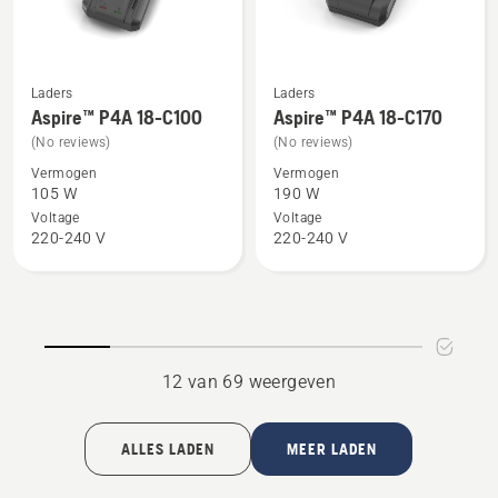
van
5
Laders
Laders
Bekijk
Bekijk
Aspire™ P4A 18-C100
Aspire™ P4A 18-C170
meer
meer
(No reviews)
(No reviews)
details
details
Vermogen
Vermogen
over
over
105 W
190 W
Aspire™
Aspire™
Voltage
Voltage
P4A
P4A
220-240 V
220-240 V
18-
18-
C100
C170
12 van 69 weergeven
ALLES LADEN
MEER LADEN