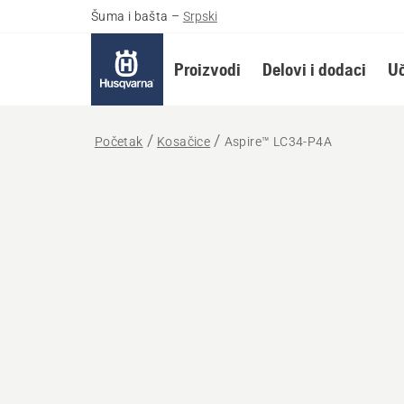
Šuma i bašta
–
Srpski
Proizvodi
Delovi i dodaci
Uč
Početak
Kosačice
Aspire™ LC34-P4A