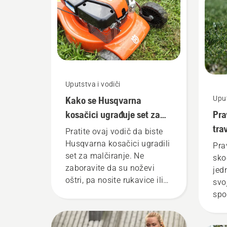
ovo
Uputstva i vodiči
Kako se Husqvarna
Uput
kosačici ugrađuje set za
Pra
malčiranje
tra
Pratite ovaj vodič da biste
Husqvarna kosačici ugradili
Pra
set za malčiranje. Ne
sko
zaboravite da su noževi
jed
oštri, pa nosite rukavice ili
svo
obmotajte noževe debelom
spo
tkaninom.
akt
poh