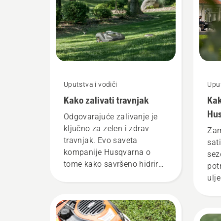
Uputstva i vodiči
Uput
Kako zalivati travnjak
Kak
Hus
Odgovarajuće zalivanje je
ključno za zelen i zdrav
Zam
travnjak. Evo saveta
sat
kompanije Husqvarna o
sez
tome kako savršeno hidrirati
pot
travnjak.
ulj
i p
Mož
dva