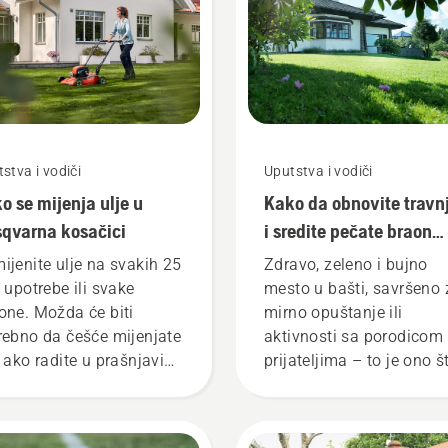
stva i vodiči
Uputstva i vodiči
o se mijenja ulje u
Kako da obnovite travn
qvarna kosačici
i sredite pečate braon
trave
ijenite ulje na svakih 25
Zdravo, zeleno i bujno
i upotrebe ili svake
mesto u bašti, savršeno 
one. Možda će biti
mirno opuštanje ili
rebno da češće mijenjate
aktivnosti sa porodicom 
e ako radite u prašnjavim
prijateljima – to je ono š
rljavim okruženjima.
očekujete od svog travnj
ete da ispustite ulje na
zar ne? Ali, šta ako isuše
 načina, oba prikazana u
braon pečati i korov pok