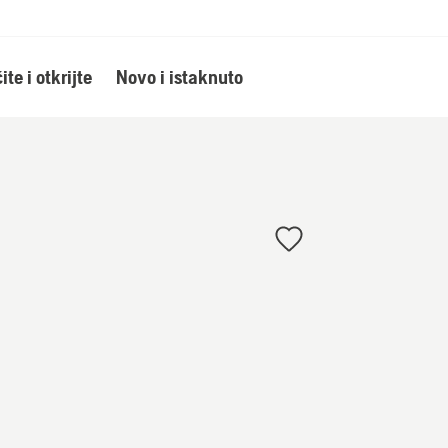
ite i otkrijte
Novo i istaknuto