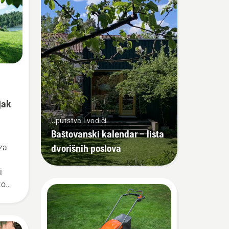
jak
Uputstva i vodiči
Baštovanski kalendar – lista
dvorišnih poslova
za
i
to
aka,
ni,
vare