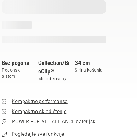
Bez pogona
Collection/Bi
34 cm
Pogonski
oClip®
Širina košenja
sistem
Metod košenja
Kompaktne performanse
Kompaktno skladištenje
POWER FOR ALL ALLIANCE baterijski sistem
Pogledajte sve funkcije