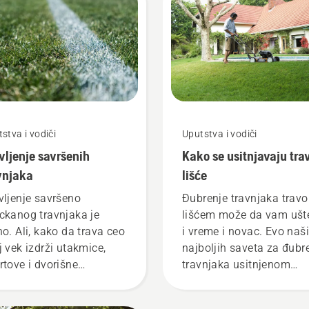
m videu.
vaš doživljaj? Nemate
razloga za brigu. Ovo je
detaljan vodič koji će v
pomoći da obnovite
travnjak sa pečatima br
trave.
stva i vodiči
Uputstva i vodiči
vljenje savršenih
Kako se usitnjavaju trav
vnjaka
lišće
vljenje savršeno
Đubrenje travnjaka travo
ckanog travnjaka je
lišćem može da vam ušt
no. Ali, kako da trava ceo
i vreme i novac. Evo naš
j vek izdrži utakmice,
najboljih saveta za đubr
rtove i dvorišne
travnjaka usitnjenom
ivnosti bez da se
travom i lišćem.
aba? Da li je to moguće?