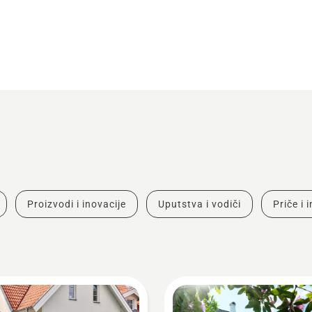
Proizvodi i inovacije
Uputstva i vodiči
Priče i 