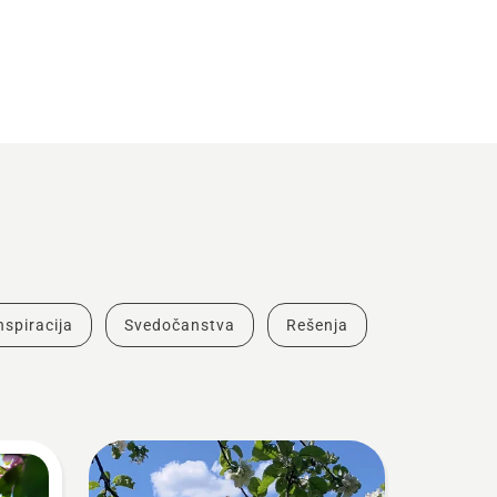
inspiracija
Svedočanstva
Rešenja