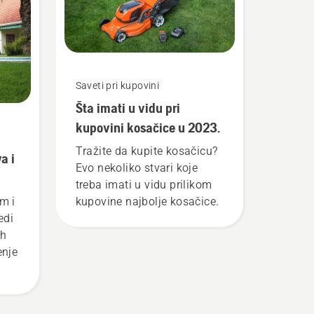
am
aon
Saveti pri kupovini
Šta imati u vidu pri
kupovini kosačice u 2023.
Tražite da kupite kosačicu?
a i
Evo nekoliko stvari koje
treba imati u vidu prilikom
kupovine najbolje kosačice.
m i
edi
ih
enje