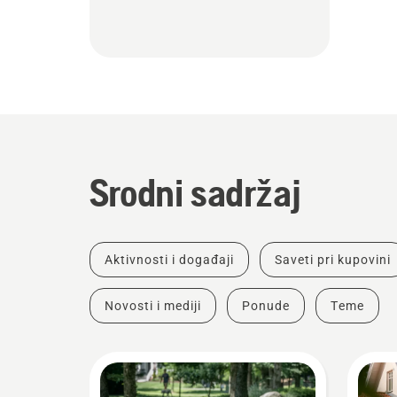
Srodni sadržaj
Aktivnosti i događaji
Saveti pri kupovini
Novosti i mediji
Ponude
Teme