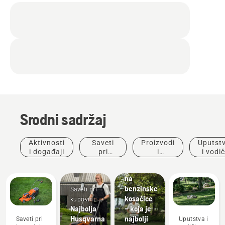
Srodni sadržaj
Aktivnosti
Saveti
Proizvodi
Uputst
Električne
i događaji
pri
i
i vodič
kosačice
kupovini
inovacije
u odnosu
na
benzinske
Saveti pri
kosačice
kupovini
Najbolja
– koja je
Husqvarna
najbolji
Saveti pri
Uputstva i