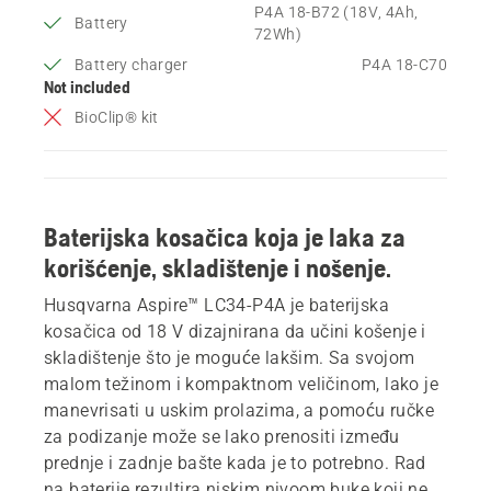
P4A 18-B72 (18V, 4Ah,
Battery
72Wh)
Battery charger
P4A 18-C70
Not included
BioClip® kit
Baterijska kosačica koja je laka za
korišćenje, skladištenje i nošenje.
Husqvarna Aspire™ LC34-P4A je baterijska
kosačica od 18 V dizajnirana da učini košenje i
skladištenje što je moguće lakšim. Sa svojom
malom težinom i kompaktnom veličinom, lako je
manevrisati u uskim prolazima, a pomoću ručke
za podizanje može se lako prenositi između
prednje i zadnje bašte kada je to potrebno. Rad
na baterije rezultira niskim nivoom buke koji ne