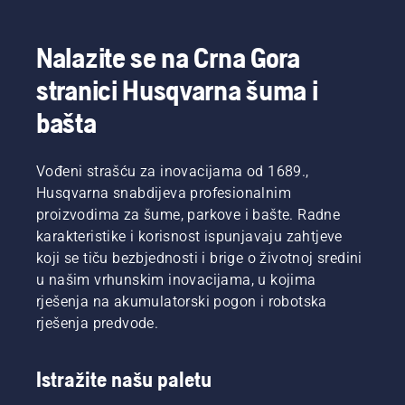
vodič
aktivnosti
koji će
bez da
vam
se
Nalazite se na Crna Gora
pomoći
pohaba?
da
stranici Husqvarna šuma i
Da li je to
obnovite
moguće?
travnjak
bašta
Potražili
sa
smo
pečatima
odgovore
braon
Vođeni strašću za inovacijama od 1689.,
od
trave.
osobe
Husqvarna snabdijeva profesionalnim
koja je
proizvodima za šume, parkove i bašte. Radne
među
karakteristike i korisnost ispunjavaju zahtjeve
najboljima
koji se tiču bezbjednosti i brige o životnoj sredini
u poslu.
u našim vrhunskim inovacijama, u kojima
rješenja na akumulatorski pogon i robotska
rješenja predvode.
Istražite našu paletu