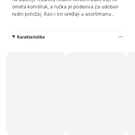
ometa komšiluk, a ručka je podesiva za udoban
radni položaj. Kao i svi uređaji u asortimanu
Husqvarna Aspire™, ima elegantan crni dizajn
upotpunjen narandžastim detaljima. Kada je
košenje završeno, kosačica se može sklopiti i
Karakteristike
odložiti uspravno ili na zid pomoću priložene
kuke. Sistem baterija 18V POWER FOR ALL
ALLIANCE nudi i fleksibilnost i manje prostora za
skladištenje, jer se jedna baterija može koristiti
za nekoliko uređaja i baštenskih brendova.
*Napomena: Model na fotografiji može se
vizuelno razlikovati od modela u prodavnici.