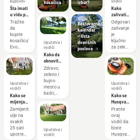
kupovini
vodiči
kosačica
izbor?
Šta imati
Kako
Uputstva i
u vidu pri
zalivati
vodiči
kupovini
travnjak
Tražite
Odgovarajuće
Baštovanski
kosačice
da
zalivanje
kalendar
u 2023.
kupite
je
– lista
kosačicu?
ključno
dvorišnih
Uputstva i
Evo
za zelen i
vodiči
poslova
nekoliko
zdrav
Kako da
stvari
travnjak.
obnovite
koje
Evo
travnjak
Zdravo,
treba
saveta
i sredite
zeleno i
imati u
kompanije
pečate
bujno
Uputstva i
Uputstva i
vidu
Husqvarna
braon
mesto u
vodiči
vodiči
prilikom
o tome
trave
bašti,
Kako se
Kako se
kupovine
kako
savršeno
mijenja
Husqvarna
najbolje
savršeno
za mirno
ulje u
kosačici
Zamijenite
Pratite
kosačice.
hidrirati
opuštanje
Husqvarna
ugrađuje
ulje na
ovaj
travnjak.
ili
kosačici
set za
svakih
vodič da
aktivnosti
malčiranje
25 sati
biste
Uputstva i
sa
upotrebe
Husqvarna
vodiči
porodicom