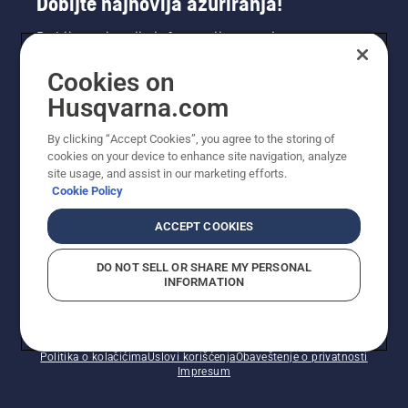
Dobijte najnovija ažuriranja!
Dobijte najnovije informacije o novim
proizvodima, specijalnim ponudama i još mnogo
Cookies on
toga. Prijavite se na naš bilten ovdje.
Husqvarna.com
PRIJAVA ZA BILTEN
By clicking “Accept Cookies”, you agree to the storing of
cookies on your device to enhance site navigation, analyze
site usage, and assist in our marketing efforts.
Cookie Policy
ACCEPT COOKIES
DO NOT SELL OR SHARE MY PERSONAL
INFORMATION
© Husqvarna AB (publ). Sva prava zadržana. Prikazane
cijene su preporučene maloprodajne cijene.
Politika o kolačićima
Uslovi korišćenja
Obaveštenje o privatnosti
Impresum