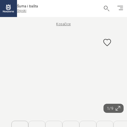
Šuma i bašta
Srpski
Kosačice
1/9