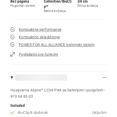
Bez pogona
Collection/BioCli
34 cm
Pogonski sistem
p®
Širina košenja
Metod košenja
Kompaktne performanse
Kompaktno skladištenje
POWER FOR ALL ALLIANCE baterijski sistem
Pogledajte sve funkcije
Husqvarna Aspire™ LC34-P4A sa baterijom i punjačem -
970 64 83‑03
Included
BioClip® dodatak
Uključen