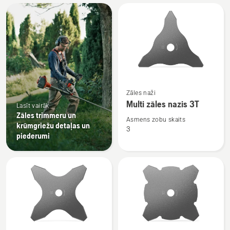
Visi
produkti
Skatīt
Zāles naži
vairāk
Multi zāles nazis 3T
Lasīt vairāk
informācijas
Zāles trimmeru un
par
Asmens zobu skaits
krūmgriežu detaļas un
3
Multi
piederumi
zāles
nazis
3T