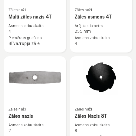
Skatīt
Skatīt
Zāles naži
Zāles naži
vairāk
vairāk
Multi zāles nazis 4T
Zāles asmens 4T
informācijas
informācijas
Asmens zobu skaits
Ārējais diametrs
par
par
4
255 mm
Multi
Zāles
Piemērots griešanai
Asmens zobu skaits
Blīva/rupja zāle
4
zāles
asmens
nazis
4T
4T
Skatīt
Skatīt
Zāles naži
Zāles naži
vairāk
vairāk
Zāles nazis
Zāles Nazis 8T
informācijas
informācijas
Asmens zobu skaits
Asmens zobu skaits
par
par
2
8