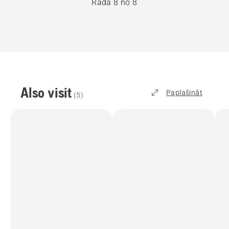
Rāda 8 no 8
Also visit
Paplašināt
(
5
)