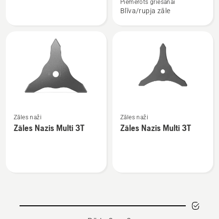
Zāles
Zāles
Piemērots griešanai
Blīva/rupja zāle
nazis
Nazis
8T
Skatīt
Skatīt
Zāles naži
Zāles naži
vairāk
vairāk
Zāles Nazis Multi 3T
Zāles Nazis Multi 3T
informācijas
informācijas
par
par
Zāles
Zāles
Nazis
Nazis
Multi
Multi
3T
3T