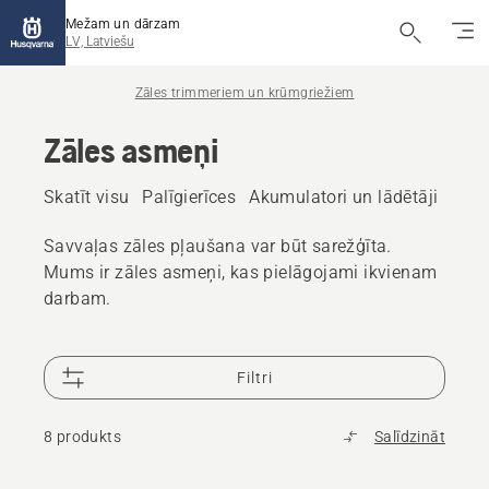
Mežam un dārzam
LV, Latviešu
Zāles trimmeriem un krūmgriežiem
Zāles asmeņi
Skatīt visu
Palīgierīces
Akumulatori un lādētāji
Degv
Savvaļas zāles pļaušana var būt sarežģīta.
Mums ir zāles asmeņi, kas pielāgojami ikvienam
darbam.
Filtri
8 produkts
Salīdzināt