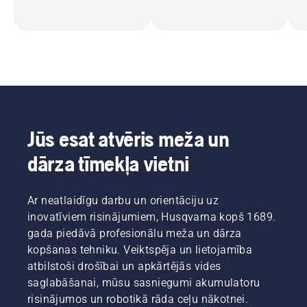
Jūs esat atvēris meža un
dārza tīmekļa vietni
Ar neatlaidīgu darbu un orientāciju uz
inovatīviem risinājumiem, Husqvarna kopš 1689.
gada piedāvā profesionālu meža un dārza
kopšanas tehniku. Veiktspēja un lietojamība
atbilstoši drošībai un apkārtējās vides
saglabāšanai, mūsu sasniegumi akumulatoru
risinājumos un robotikā rāda ceļu nākotnei.